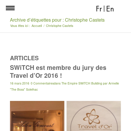
Fr
|
En
Archive d’étiquettes pour : Christophe Castets
Vous êtes ici :
Accueil
/
Christophe Castets
ARTICLES
SWiTCH est membre du jury des
Travel d’Or 2016 !
16 mars 2016
0 Commentaires
dans
The Empire SWiTCH Building
par
Armelle
"The Boss" Solelhac