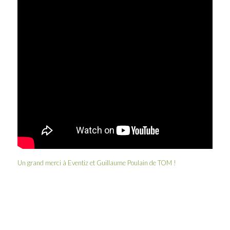
Un grand merci à
Eventiz
et
Guillaume Poulain
de
TOM
!