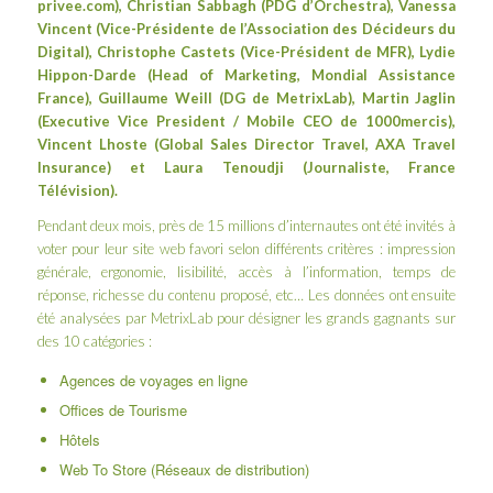
privee.com
), Christian Sabbagh (PDG d’
Orchestra
), Vanessa
Vincent (Vice-Présidente de l’
Association des Décideurs du
Digital
), Christophe Castets (Vice-Président de MFR), Lydie
Hippon-Darde (Head of Marketing,
Mondial Assistance
France
), Guillaume Weill (DG de
MetrixLab
), Martin Jaglin
(Executive Vice President / Mobile CEO de
1000mercis
),
Vincent Lhoste (Global Sales Director Travel,
AXA Travel
Insurance
) et
Laura Tenoudji
(Journaliste, France
Télévision).
Pendant deux mois, près de 15 millions d’internautes ont été invités à
voter pour leur site web favori selon différents critères : impression
générale, ergonomie, lisibilité, accès à l’information, temps de
réponse, richesse du contenu proposé, etc… Les données ont ensuite
été analysées par MetrixLab pour désigner les grands gagnants sur
des 10 catégories :
Agences de voyages en ligne
Offices de Tourisme
Hôtels
Web To Store (Réseaux de distribution)