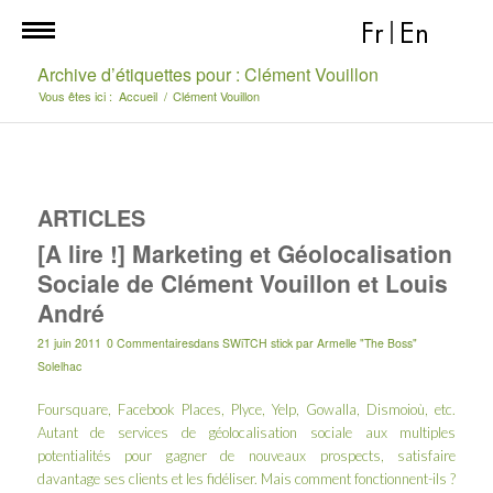
Fr
|
En
Archive d’étiquettes pour : Clément Vouillon
Vous êtes ici :
Accueil
/
Clément Vouillon
ARTICLES
[A lire !] Marketing et Géolocalisation
Sociale de Clément Vouillon et Louis
André
21 juin 2011
0 Commentaires
dans
SWiTCH stick
par
Armelle "The Boss"
Solelhac
Foursquare
,
Facebook Places
,
Plyce
,
Yelp
,
Gowalla
,
Dismoioù
, etc.
Autant de services de
géolocalisation sociale
aux multiples
potentialités pour gagner de nouveaux prospects, satisfaire
davantage ses clients et les fidéliser. Mais comment fonctionnent-ils ?