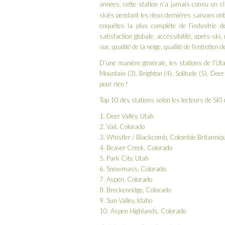
années, cette station n’a jamais connu un c
skiés pendant les deux dernières saisons ont
enquêtes la plus complète de l’industrie d
satisfaction globale, accessibilité, après-sk
vue, qualité de la neige, qualité de l’entretien d
D’une manière générale, les stations de l’Ut
Mountain (3), Brighton (4), Solitude (5), Deer
pour rien !
Top 10 des stations selon les lecteurs de SKI
1. Deer Valley, Utah
2. Vail, Colorado
3. Whistler / Blackcomb, Colombie Britanniq
4. Beaver Creek, Colorado
5. Park City, Utah
6. Snowmass, Colorado
7. Aspen, Colorado
8. Breckenridge, Colorado
9. Sun Valley, Idaho
10. Aspen Highlands, Colorado