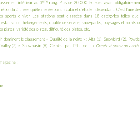
ème
lassement inférieur au 3
rang. Plus de 20 000 lecteurs ayant obligatoiremen
 répondu à une enquête menée par un cabinet d’étude indépendant. C’est l’une de
es sports d’hiver. Les stations sont classées dans 18 catégories telles que 
i, restauration, hébergements, qualité de service, snowparks, paysages et points d
es pistes, variété des pistes, difficulté des pistes, etc.
ah dominent le classement « Qualité de la neige » : Alta (1), Snowbird (2), Powde
 Valley (7) et Snowbasin (8). Ce n’est pas l’Etat de la «
Greatest snow on earth
 magazine :
ue