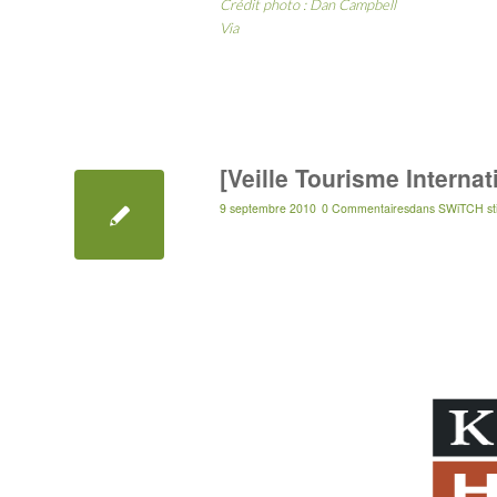
Crédit photo :
Dan Campbell
Via
[Veille Tourisme Internat
9 septembre 2010
0 Commentaires
dans
SWiTCH st