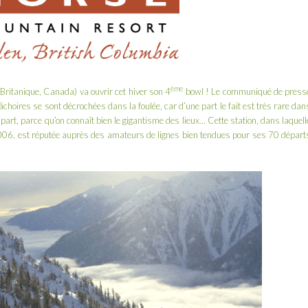
ème
Britanique, Canada) va ouvrir cet hiver son 4
bowl ! Le communiqué de press
choires se sont décrochées dans la foulée, car d’une part le fait est très rare dan
 part, parce qu’on connaît bien le gigantisme des lieux… Cette station, dans laquell
2006
, est réputée auprès des amateurs de lignes bien tendues pour ses 70 départ