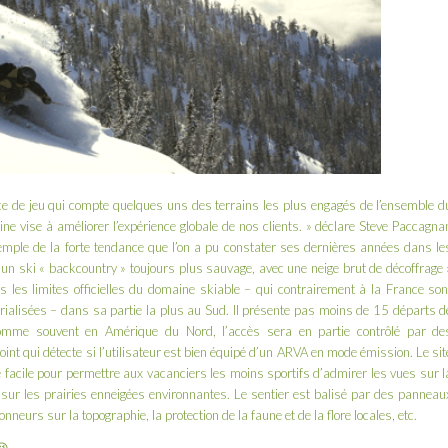
ce de jeu qui compte quelques uns des terrains les plus engagés de l’ensemble d
ne vise à améliorer l’expérience globale de nos clients. » déclare Steve Paccagna
emple de la forte tendance que l’on a pu constater ses dernières années dans le
’un ski « backcountry » toujours plus sauvage, avec une neige brut de décoffrage 
s les limites officielles du domaine skiable – qui contrairement à la France son
ialisées – dans sa partie la plus au Sud. Il présente pas moins de 15 départs d
Comme souvent en Amérique du Nord, l’accès sera en partie contrôlé par de
int qui détecte si l’utilisateur est bien équipé d’un
ARVA
en mode émission. Le sit
acile pour permettre aux vacanciers les moins sportifs d’admirer les vues sur l
sur les prairies enneigées environnantes. Le sentier est balisé par des panneau
nneurs sur la topographie, la protection de la faune et de la flore locales, etc.
😉