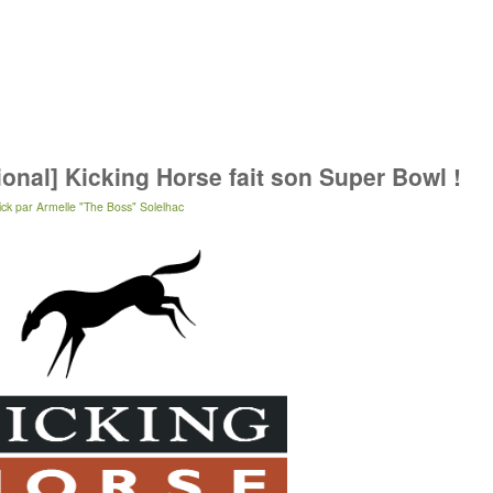
ional] Kicking Horse fait son Super Bowl !
ick
par
Armelle "The Boss" Solelhac