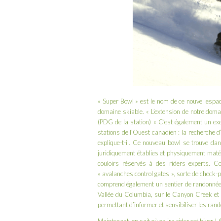
« Super Bowl » est le nom de ce nouvel espa
domaine skiable. « L’extension de notre domai
(PDG de la station) « C’est également un ex
stations de l’Ouest canadien : la recherche d
explique-t-il. Ce nouveau bowl se trouve dan
juridiquement établies et physiquement matér
couloirs réservés à des riders experts. 
« avalanches control gates », sorte de check-po
comprend également un sentier de randonnée f
Vallée du Columbia, sur le Canyon Creek et 
permettant d’informer et sensibiliser les rando
Maintenant, on sait où on ira rider cet hiver ! 