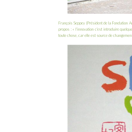
François Seppey (Président de la
Fondation A
propos : « l’innovation c’est introduire quelq
toute chose, car elle est source de changem