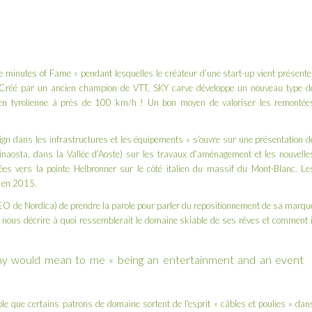
ve minutes of Fame » pendant lesquelles le créateur d’une start-up vient présente
. Créé par un ancien champion de VTT,
SKY carve
développe un nouveau type d
 en tyrolienne à près de 100 km/h ! Un bon moyen de valoriser les remontée
sign dans les infrastructures et les équipements » s’ouvre sur une présentation d
naosta, dans la Vallée d’Aoste) sur les travaux d’aménagement et les nouvelle
ées vers la pointe Helbronner sur le côté italien du massif du Mont-Blanc. Le
c en 2015.
CEO de Nordica) de prendre la parole pour parler du repositionnement de sa marqu
 nous décrire à quoi ressemblerait le domaine skiable de ses rêves et comment i
ny would mean to me « being an entertainment and an event
ble que certains patrons de domaine sortent de l’esprit « câbles et poulies » dan