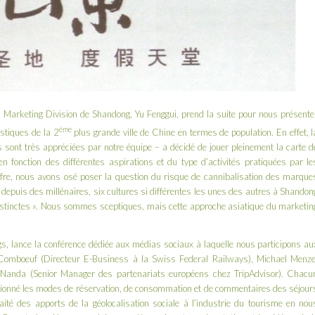
sm Marketing Division de
Shandong
, Yu Fenggui, prend la suite pour nous présente
ème
istiques de la 2
plus grande ville de Chine en termes de population. En effet, l
s sont très appréciées par notre équipe – a décidé de jouer pleinement la carte d
 fonction des différentes aspirations et du type d’activités pratiquées par le
iffre, nous avons osé poser la question du risque de cannibalisation des marque
 a, depuis des millénaires, six cultures si différentes les unes des autres à Shandon
 distinctes ». Nous sommes sceptiques, mais cette approche asiatique du marketin
gs
, lance la conférence dédiée aux médias sociaux à laquelle nous participons au
ck Comboeuf (Directeur E-Business à la
Swiss Federal Railways
), Michael Menze
 Nanda (Senior Manager des partenariats européens chez
TripAdvisor
). Chacu
utionné les modes de réservation, de consommation et de commentaires des séjour
aité des apports de la géolocalisation sociale à l’industrie du tourisme en nou