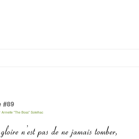
e #89
r
Armelle "The Boss" Solelhac