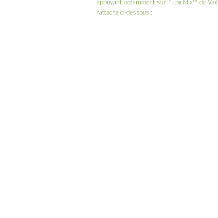
appuyant notamment sur l’
EpicMix™
de
Vai
rattache ci-dessous :