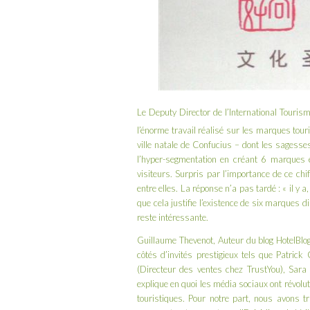
Le Deputy Director de l’International Touri
l’énorme travail réalisé sur les marques tour
ville natale de Confucius – dont les sagesse
l’hyper-segmentation en créant 6 marques en
visiteurs. Surpris par l’importance de ce ch
entre elles. La réponse n’a pas tardé : « il y
que cela justifie l’existence de six marques
reste intéressante.
Guillaume Thevenot, Auteur du blog
HotelBlo
côtés d’invités prestigieux tels que Patri
(Directeur des ventes chez
TrustYou
), Sara
explique en quoi les média sociaux ont révol
touristiques. Pour notre part, nous avons tr