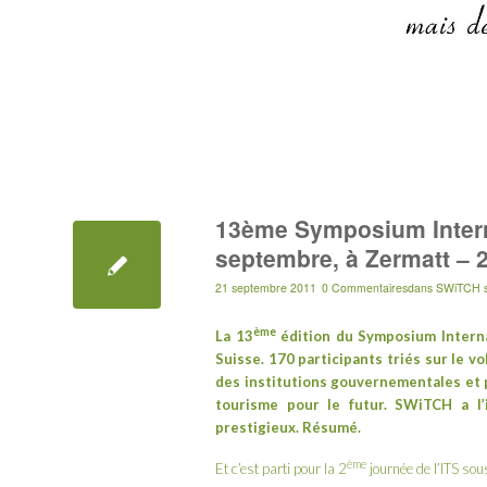
13ème Symposium Intern
septembre, à Zermatt – 2
21 septembre 2011
0 Commentaires
dans
SWiTCH s
ème
La 13
édition du
Symposium Intern
Suisse. 170 participants triés sur le 
des institutions gouvernementales et p
tourisme pour le futur.
SWiTCH
a l’
prestigieux. Résumé.
ème
Et c’est parti pour la 2
journée de l’ITS sous