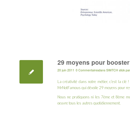
29 moyens pour booster 
20 juin 2011
0 Commentaires
dans
SWiTCH stick
pa
La créativité dans notre métier, c’est la cl
MrNotFamous qui dévoile 29 moyens pour rest
Nous ne pratiquons ni les 7ème et 8ème moy
oeuvre tous les autres quotidiennement.