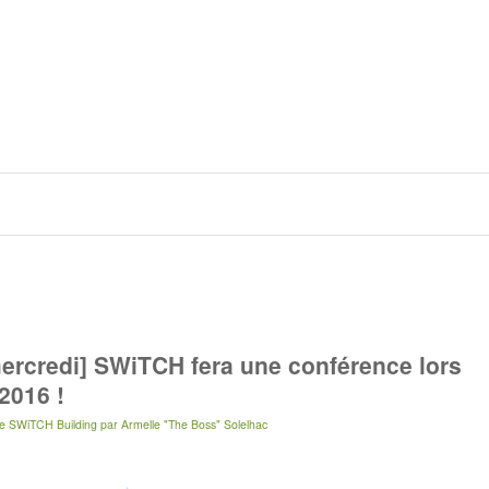
ercredi] SWiTCH fera une conférence lors
2016 !
e SWiTCH Building
par
Armelle "The Boss" Solelhac