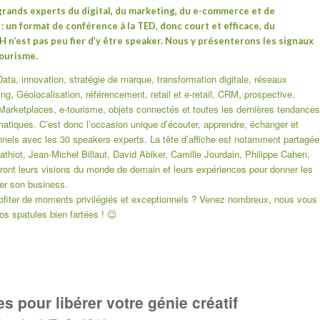
rands experts du digital, du marketing, du e-commerce et de
: un format de conférence à la TED, donc court et efficace, du
 n’est pas peu fier d’y être speaker. Nous y présenterons les signaux
tourisme.
ata, innovation, stratégie de marque, transformation digitale, réseaux
ng, Géolocalisation, référencement, retail et e-retail, CRM, prospective,
, Marketplaces, e-tourisme, objets connectés et toutes les dernières tendances
atiques. C’est donc l’occasion unique d’écouter, apprendre, échanger et
onnels avec les 30 speakers experts. La tête d’affiche est notamment partagée
athiot, Jean-Michel Billaut, David Abiker, Camille Jourdain, Philippe Cahen,
geront leurs visions du monde de demain et leurs expériences pour donner les
der son business.
ofiter de moments privilégiés et exceptionnels ?
Venez nombreux
, nous vous
s spatules bien fartées ! 😉
s pour libérer votre génie créatif