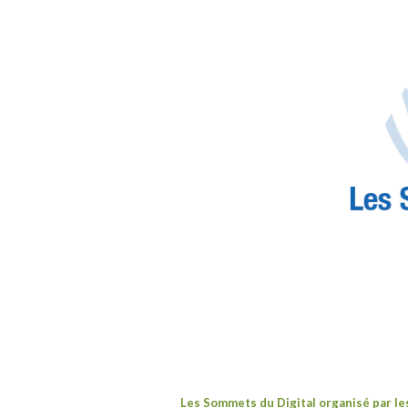
Les
Sommets du Digita
l
organisé par l