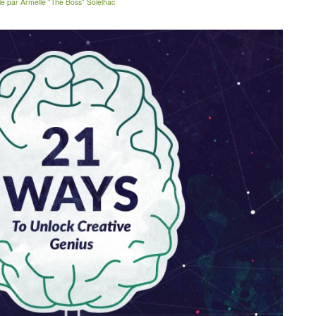
le
par
Armelle "The Boss" Solelhac