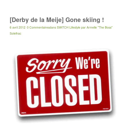
[Derby de la Meije] Gone skiing !
6 avril 2012
0 Commentaires
dans
SWiTCH Lifestyle
par
Armelle "The Boss"
Solelhac