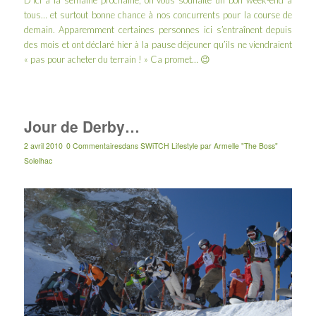
D’ici à la semaine prochaine, on vous souhaite un bon week-end à
tous… et surtout bonne chance à nos concurrents pour la course de
demain. Apparemment certaines personnes ici s’entraînent depuis
des mois et ont déclaré hier à la pause déjeuner qu’ils ne viendraient
« pas pour acheter du terrain ! » Ca promet… 😉
Jour de Derby…
2 avril 2010
0 Commentaires
dans
SWiTCH Lifestyle
par
Armelle "The Boss"
Solelhac