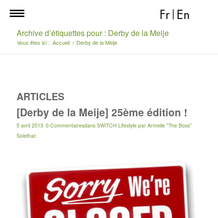
Fr
|
En
Archive d’étiquettes pour : Derby de la Meije
Vous êtes ici :
Accueil
/
Derby de la Meije
ARTICLES
[Derby de la Meije] 25ème édition !
5 avril 2013
0 Commentaires
dans
SWiTCH Lifestyle
par
Armelle "The Boss"
Solelhac