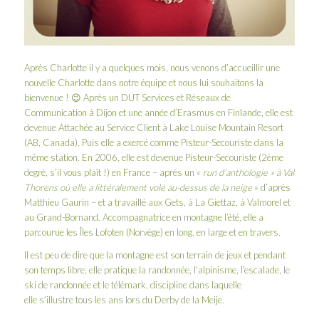
Après
Charlotte
il y a quelques mois, nous venons d’accueillir une
nouvelle Charlotte dans notre équipe et nous lui souhaitons la
bienvenue ! 😉 Après un DUT Services et Réseaux de
Communication à Dijon et une année d’Erasmus en Finlande, elle est
devenue Attachée au Service Client à Lake Louise Mountain Resort
(AB, Canada). Puis elle a exercé comme Pisteur-Secouriste dans la
même station. En 2006, elle est devenue Pisteur-Secouriste (2ème
degré, s’il vous plaît !) en France – après un «
run d’anthologie » à Val
Thorens où elle a littéralement volé au-dessus de la neige
» d’après
Matthieu Gaurin
– et a travaillé aux Gets, à La Giettaz, à Valmorel et
au Grand-Bornand. Accompagnatrice en montagne l’été, elle a
parcourue les Îles Lofoten (Norvège) en long, en large et en travers.
Il est peu de dire que la montagne est son terrain de jeux et pendant
son temps libre, elle pratique la randonnée, l’alpinisme, l’escalade, le
ski de randonnée et le télémark, discipline dans laquelle
elle s’illustre tous les ans lors du
Derby de la Meije
.