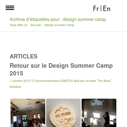
Fr
|
En
Archive d’étiquettes pour : design summer camp
Vous êtes ici :
Accueil
/
design summer camp
ARTICLES
Retour sur le Design Summer Camp
2015
1 octobre 2015
0 Commentaires
dans
SWiTCH stick
par
Armelle "The Boss"
Solelhac