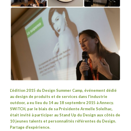
L’édition 2015 du
Design Summer Camp
, événement dédié
au design de produits et de services dans l’industrie
outdoor, a eu lieu du 14 au 18 septembre 2015 à Annecy.
SWiTCH, par le biais de sa Présidente Armelle Solelhac,
était invité à participer au Stand Up du Design aux côtés de
10 jeunes talents et personnalités référentes du Design.
Partage d’expérience.