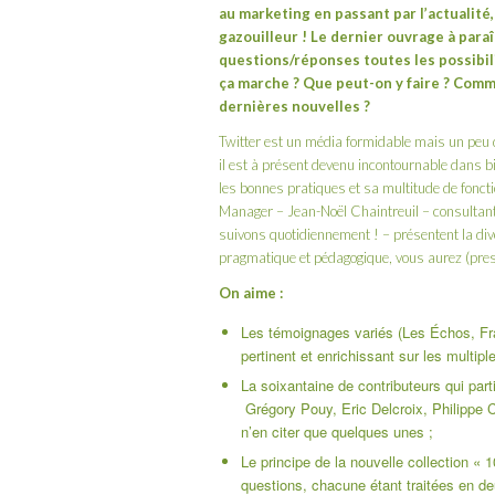
au marketing en passant par l’actualité,
gazouilleur ! Le dernier ouvrage à para
questions/réponses toutes les possibil
ça marche ? Que peut-on y faire ? Comme
dernières nouvelles ?
Twitter est un média formidable mais un peu 
il est à présent devenu incontournable dans b
les bonnes pratiques et sa multitude de fonct
Manager –
Jean-Noël Chaintreuil
– consultant
suivons quotidiennement ! – présentent la dive
pragmatique et pédagogique, vous aurez (pres
On aime :
Les témoignages variés (Les Échos, Fran
pertinent et enrichissant sur les multipl
La soixantaine de contributeurs qui par
Grégory Pouy
,
Eric Delcroix
,
Philippe 
n’en citer que quelques unes ;
Le principe de la nouvelle collection « 1
questions, chacune étant traitées en 