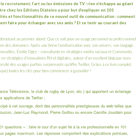
 le recrutement, l’art ou les émissions de TV : rien n’échappe au géant
ître chez
les Editions Diateino
a pour but d’expliquer en 101
ités et fonctionnalités de ce nouvel outil de communication : comment
nt faire pour échanger avec ses amis ? Et se tenir au courant des
déroutant au premier abord. Que ce soit pour un usage personnel ou professionnel
ien des domaines. Après une brève familiarisation avec son univers, son langage,
ionnalités,
Émilie Ogez
– consultante en stratégies média sociaux et Community
 en stratégies d’innovations RH et digitales, auteur d’un
excellent blog
que nous
rsité des usages parfois surprenants qu’offre Twitter. Grâce à ce livre complet,
que) toutes les clés pour bien commencer à gazouiller !
ce Télévisions, le club de rugby de Lyon, etc.) qui apportent un éclairage
es applications de Twitter ;
ticipé à cet ouvrage, dont des personnalités prestigieuses du web telles que
Couzon
,
Jean-Luc Raymond
,
Pierre Guillou
ou encore
Camille Jourdain
pour
01 questions » : faire le tour d’un sujet lié à la vie professionnelle en 101
deux pages maximum. Les réponses comportent des explications pointues,