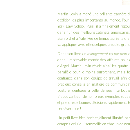
Martin Levin
a mené une brillante carrière d
d’édition les plus importants au monde. Pour 
York Law School. Puis, il a finalement repous
dans l’un des meilleurs cabinets américains…
Stanford et à Yale. Peu de temps après la disp
va appliquer avec elle quelques uns des grand
Dans son livre
Le management vu par mon c
dans l’impitoyable monde des affaires pour ê
d’Angel. Martin Levin révèle ainsi les
quatre
parallèle pour le moins surprenant, mais tou
confiance dans son équipe de travail afin d
précieux conseils en matière de communicat
posture identique à celle de ses interlocu
s’appuyant sur de nombreux exemples et cas 
et prendre de bonnes décisions rapidement. Enfin
persévérance !
Un petit livre bien écrit et joliment illustré pa
compris celui qui sommeille en chacun de nou