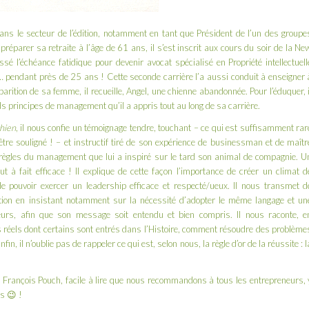
ans le secteur de l’édition, notamment en tant que Président de l’un des groupe
préparer sa retraite à l’âge de 61 ans, il s’est inscrit aux cours du soir de la Ne
sé l’échéance fatidique pour devenir avocat spécialisé en Propriété intellectuell
 pendant près de 25 ans ! Cette seconde carrière l’a aussi conduit à enseigner 
arition de sa femme, il recueille, Angel, une chienne abandonnée. Pour l’éduquer, i
s principes de management qu’il a appris tout au long de sa carrière.
hien
, il nous confie un témoignage tendre, touchant – ce qui est suffisamment rar
tre souligné ! – et instructif tiré de son expérience de businessman et de maîtr
 règles du management
que lui a inspiré sur le tard son animal de compagnie. U
t à fait efficace ! Il explique de cette façon l’importance de créer un climat d
e pouvoir exercer un leadership efficace et respecté/ueux. Il nous transmet d
ion en insistant notamment sur la nécessité d’adopter le même langage et un
teurs, afin que son message soit entendu et bien compris. Il nous raconte, e
réels dont certains sont entrés dans l’Histoire, comment résoudre des problème
, il n’oublie pas de rappeler ce qui est, selon nous, la règle d’or de la réussite : l
r
François Pouch
, facile à lire que nous recommandons à tous les entrepreneurs, 
s 😉 !