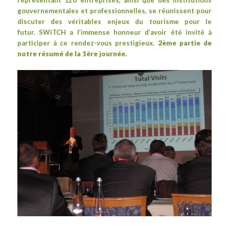
représentant 120 entreprises, ainsi que des institutions
gouvernementales et professionnelles, se réunissent pour
discuter des véritables enjeux du tourisme pour le
futur.
SWiTCH
a l’immense honneur d’avoir été invité à
participer à ce rendez-vous prestigieux.
2ème partie de
notre résumé de la 1ère journée.