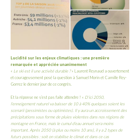
Lucidité sur les enjeux climatiques : une première
remarquée et appréciée unanimement
«
Le ski est il une activité durable ?
» Laurent Reynaud a ouvertement
et courageusement posé la question à Samuel Morin et Camille Rey-
Gorrez le dernier jour de ce congrès.
Et la réponse ne s’est pas faite attendre ! «
D’ici 2050,
l’enneigement naturel va baisser de 10 à 40% quelques soient les
scenarii (pessimistes ou optimistes). Il y aura un accroissement des
précipitations sous forme de pluies violentes dans nos régions de
montagne en France, mais le cumul d’eau annuel sera moins
important. Après 2050 (à plus ou moins 10 ans), il y a 2 types de
futurs possibles : soit on stabilise le climat et dans ce cas