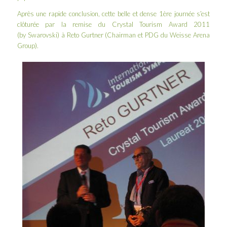
Après une rapide conclusion, cette belle et dense 1ère journée s’est
clôturée par la remise du Crystal Tourism Award 2011
(by
Swarovski
) à Reto Gurtner (Chairman et PDG du Weisse Arena
Group).