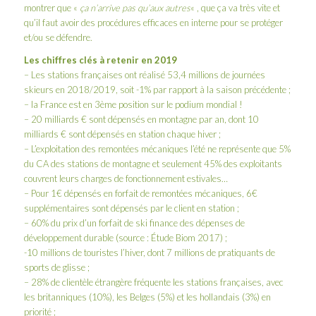
montrer que «
ça n’arrive pas qu’aux autres
« , que ça va très vite et
qu’il faut avoir des procédures efficaces en interne pour se protéger
et/ou se défendre.
Les chiffres clés à retenir en 2019
– Les stations françaises ont réalisé 53,4 millions de journées
skieurs en 2018/2019, soit -1% par rapport à la saison précédente ;
– la France est en 3ème position sur le podium mondial !
– 20 milliards € sont dépensés en montagne par an, dont 10
milliards € sont dépensés en station chaque hiver ;
– L’exploitation des remontées mécaniques l’été ne représente que 5%
du CA des stations de montagne et seulement 45% des exploitants
couvrent leurs charges de fonctionnement estivales…
– Pour 1€ dépensés en forfait de remontées mécaniques, 6€
supplémentaires sont dépensés par le client en station ;
– 60% du prix d’un forfait de ski finance des dépenses de
développement durable (source : Étude Biom 2017) ;
-10 millions de touristes l’hiver, dont 7 millions de pratiquants de
sports de glisse ;
– 28% de clientèle étrangère fréquente les stations françaises, avec
les britanniques (10%), les Belges (5%) et les hollandais (3%) en
priorité ;