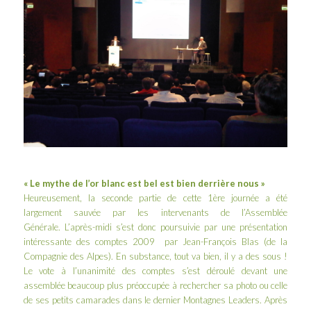
« Le mythe de l’or blanc est bel est bien derrière nous »
Heureusement, la seconde partie de cette 1ère journée a été
largement sauvée par les intervenants de l’Assemblée
Générale. L’après-midi s’est donc poursuivie par une présentation
intéressante des comptes 2009 par Jean-François Blas (de la
Compagnie des Alpes). En substance, tout va bien, il y a des sous !
Le vote à l’unanimité des comptes s’est déroulé devant une
assemblée beaucoup plus préoccupée à rechercher sa photo ou celle
de ses petits camarades dans le dernier
Montagnes Leaders
. Après