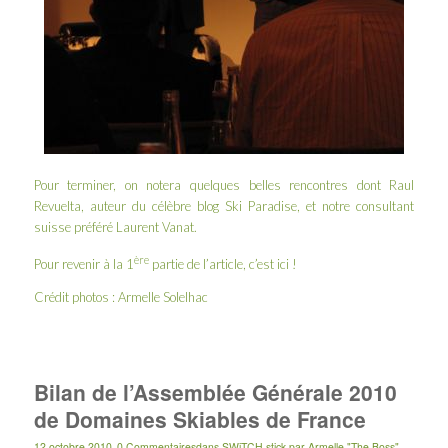
Pour terminer, on notera quelques belles rencontres dont Raul
Revuelta, auteur du célèbre blog
Ski Paradise
, et notre consultant
suisse préféré
Laurent Vanat
.
ère
Pour revenir à la 1
partie de l’article, c’est
ici
!
Crédit photos : Armelle Solelhac
Bilan de l’Assemblée Générale 2010
de Domaines Skiables de France
12 octobre 2010
0 Commentaires
dans
SWiTCH stick
par
Armelle "The Boss"