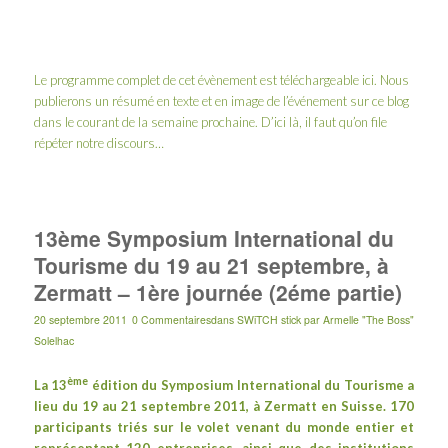
Le programme complet de cet évènement est téléchargeable
ici
. Nous
publierons un résumé en texte et en image de l’événement sur ce blog
dans le courant de la semaine prochaine. D’ici là, il faut qu’on file
répéter notre discours…
13ème Symposium International du
Tourisme du 19 au 21 septembre, à
Zermatt – 1ère journée (2éme partie)
20 septembre 2011
0 Commentaires
dans
SWiTCH stick
par
Armelle "The Boss"
Solelhac
ème
La 13
édition du
Symposium International du Tourisme
a
lieu du 19 au 21 septembre 2011, à
Zermatt
en Suisse. 170
participants triés sur le volet venant du monde entier et