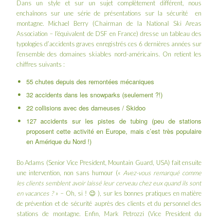
Dans un style et sur un sujet complètement différent, nous
enchaînons sur une série de présentations sur la sécurité en
montagne. Michael Berry (Chairman de la
National Ski Areas
Association
– l’équivalent de
DSF
en France) dresse un tableau des
typologies d’accidents graves enregistrés ces 6 dernières années sur
l’ensemble des domaines skiables nord-américains. On retient les
chiffres suivants :
55 chutes depuis des remontées mécaniques
32 accidents dans les snowparks (seulement ?!)
22 collisions avec des dameuses / Skidoo
127 accidents sur les pistes de
tubing
(peu de stations
proposent cette activité en Europe, mais c’est très populaire
en Amérique du Nord !)
Bo Adams (Senior Vice President, Mountain Guard, USA) fait ensuite
une intervention, non sans humour («
Avez-vous remarqué comme
les clients semblent avoir laissé leur cerveau chez eux quand ils sont
en vacances ?
» – Oh, si ! 😉 ), sur les bonnes pratiques en matière
de prévention et de sécurité auprès des clients et du personnel des
stations de montagne. Enfin, Mark Petrozzi (Vice President du