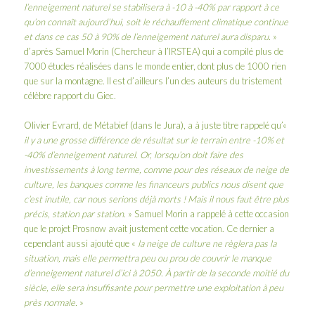
l’enneigement naturel se stabilisera à -10 à -40% par rapport à ce
qu’on connaît aujourd’hui, soit le réchauffement climatique continue
et dans ce cas 50 à 90% de l’enneigement naturel aura disparu.
»
d’après Samuel Morin (Chercheur à l’IRSTEA) qui a compilé plus de
7000 études réalisées dans le monde entier, dont plus de 1000 rien
que sur la montagne. Il est d’ailleurs l’un des auteurs du tristement
célèbre rapport du Giec.
Olivier Evrard, de Métabief (dans le Jura), a à juste titre rappelé qu’«
il y a une grosse différence de résultat sur le terrain entre -10% et
-40% d’enneigement naturel. Or, lorsqu’on doit faire des
investissements à long terme, comme pour des réseaux de neige de
culture, les banques comme les financeurs publics nous disent que
c’est inutile, car nous serions déjà morts ! Mais il nous faut être plus
précis, station par station.
» Samuel Morin a rappelé à cette occasion
que le projet
Prosnow
avait justement cette vocation. Ce dernier a
cependant aussi ajouté que «
la neige de culture ne règlera pas la
situation, mais elle permettra peu ou prou de couvrir le manque
d’enneigement naturel d’ici à 2050. À partir de la seconde moitié du
siècle, elle sera insuffisante pour permettre une exploitation à peu
près normale.
»