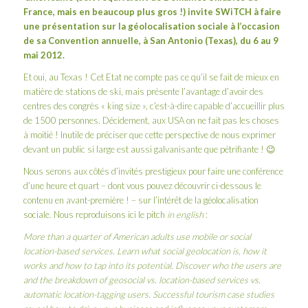
France
, mais en beaucoup plus gros !) invite SWiTCH à faire
une présentation sur la géolocalisation sociale à l’occasion
de sa Convention annuelle, à San Antonio (Texas), du 6 au 9
mai 2012.
Et oui, au Texas ! Cet Etat ne compte pas ce qu’il se fait de mieux en
matière de stations de ski, mais présente l’avantage d’avoir des
centres des congrès « king size », c’est-à-dire capable d’accueillir plus
de 1500 personnes. Décidement, aux USA on ne fait pas les choses
à moitié ! Inutile de préciser que cette perspective de nous exprimer
devant un public si large est aussi galvanisante que pétrifiante ! 😉
Nous serons aux côtés d’
invités prestigieux
pour faire une conférence
d’une heure et quart – dont vous pouvez découvrir ci-dessous le
contenu en avant-première ! – sur l’intérêt de la géolocalisation
sociale. Nous reproduisons ici le pitch
in english
:
More than a quarter of American adults use mobile or social
location-based services. Learn what social geolocation is, how it
works and how to tap into its potential. Discover who the users are
and the breakdown of geosocial vs. location-based services vs.
automatic location-tagging users. Successful tourism case studies