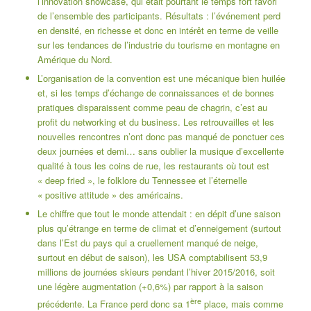
l’innovation showcase, qui était pourtant le temps fort favori
de l’ensemble des participants. Résultats : l’événement perd
en densité, en richesse et donc en intérêt en terme de veille
sur les tendances de l’industrie du tourisme en montagne en
Amérique du Nord.
L’organisation de la convention est une mécanique bien huilée
et, si les temps d’échange de connaissances et de bonnes
pratiques disparaissent comme peau de chagrin, c’est au
profit du networking et du business. Les retrouvailles et les
nouvelles rencontres n’ont donc pas manqué de ponctuer ces
deux journées et demi… sans oublier la musique d’excellente
qualité à tous les coins de rue, les restaurants où tout est
« deep fried », le folklore du Tennessee et l’éternelle
« positive attitude » des américains.
Le chiffre que tout le monde attendait : en dépit d’une saison
plus qu’étrange en terme de climat et d’enneigement (surtout
dans l’Est du pays qui a cruellement manqué de neige,
surtout en début de saison), les USA comptabilisent 53,9
millions de journées skieurs pendant l’hiver 2015/2016, soit
une légère augmentation (+0,6%) par rapport à la saison
ère
précédente. La France perd donc sa 1
place, mais comme