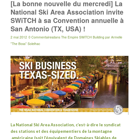
[La bonne nouvelle du mercredi] La
National Ski Area Association invite
SWiTCH à sa Convention annuelle à
San Antonio (TX, USA) !
2 mai 2012
0 Commentaires
dans
The Empire SWiTCH Building
par
Armelle
"The Boss" Solelhac
La
National Ski Area Association
, c’est-à-dire le syndicat
des stations et des équipementiers de la montagne
américaine (soit l’équivalent de
Domaines Skiables de