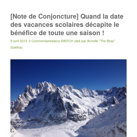
[Note de Conjoncture] Quand la date
des vacances scolaires décapite le
bénéfice de toute une saison !
9 avril 2013
0 Commentaires
dans
SWiTCH stick
par
Armelle "The Boss"
Solelhac