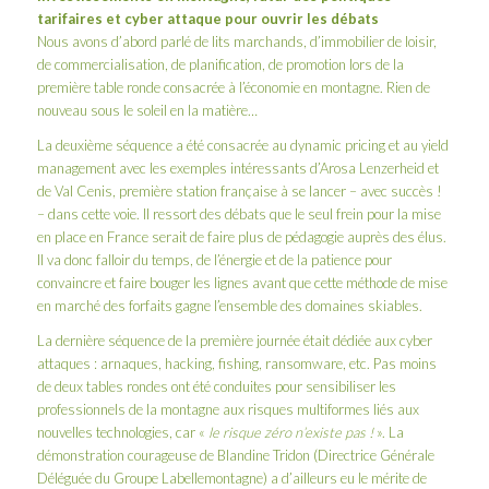
tarifaires et cyber attaque pour ouvrir les débats
Nous avons d’abord parlé de lits marchands, d’immobilier de loisir,
de commercialisation, de planification, de promotion lors de la
première table ronde consacrée à l’économie en montagne. Rien de
nouveau sous le soleil en la matière…
La deuxième séquence a été consacrée au dynamic pricing et au yield
management avec les exemples intéressants d’Arosa Lenzerheid et
de Val Cenis, première station française à se lancer – avec succès !
– dans cette voie. Il ressort des débats que le seul frein pour la mise
en place en France serait de faire plus de pédagogie auprès des élus.
Il va donc falloir du temps, de l’énergie et de la patience pour
convaincre et faire bouger les lignes avant que cette méthode de mise
en marché des forfaits gagne l’ensemble des domaines skiables.
La dernière séquence de la première journée était dédiée aux cyber
attaques : arnaques, hacking, fishing, ransomware, etc. Pas moins
de deux tables rondes ont été conduites pour sensibiliser les
professionnels de la montagne aux risques multiformes liés aux
nouvelles technologies, car «
le risque zéro n’existe pas !
». La
démonstration courageuse de Blandine Tridon (Directrice Générale
Déléguée du Groupe Labellemontagne) a d’ailleurs eu le mérite de