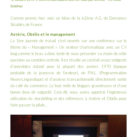
Solelhac
Comme promis
hier
, voici un bilan de la 62ème A.G. de
Domaines
Skiables de France
.
Astérix, Obélix et le management
La 1ère journée de travail s’est ouverte sur une conférence sur le
thème du « Management ». Un orateur charismatique avec un CV
long comme le bras a donc tenté de nous présenter sa vision de cette
question au combien centrale. Il en résulte un cocktail assez indigeste
d’anecdotes datant pour la plupart des années 1970 (époque
probable de la jeunesse de l’orateur), de P.N.L. (Programmation
Neuro-Linguistique) et d’analyse transactionnelle directement sortie
du café du commerce. Le tout mêlé de blagues graveleuses et d’une
bonne dose de vulgarité. Cela dit, nous avons apprécié l’ingénieuse
utilisation du storytelling et des références à Astérix et Obélix pour
faire passer la pilule…