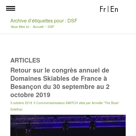
Fr
|
En
Archive d’étiquettes pour : DSF
Vous êtes ici :
Accueil
/
DSF
ARTICLES
Retour sur le congrès annuel de
Domaines Skiables de France à
Besançon du 30 septembre au 2
octobre 2019
3 octobre 2019
0 Commentaires
dans
SWiTCH stick
par
Armelle "The Boss"
Solelhac