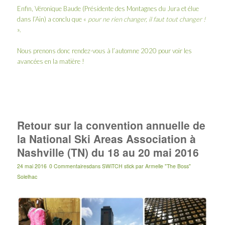
Enfin, Véronique Baude (Présidente des Montagnes du Jura et élue
dans l’Ain) a conclu que «
pour ne rien changer, il faut tout changer !
».
Nous prenons donc rendez-vous à l’automne 2020 pour voir les
avancées en la matière !
Retour sur la convention annuelle de
la National Ski Areas Association à
Nashville (TN) du 18 au 20 mai 2016
24 mai 2016
0 Commentaires
dans
SWiTCH stick
par
Armelle "The Boss"
Solelhac