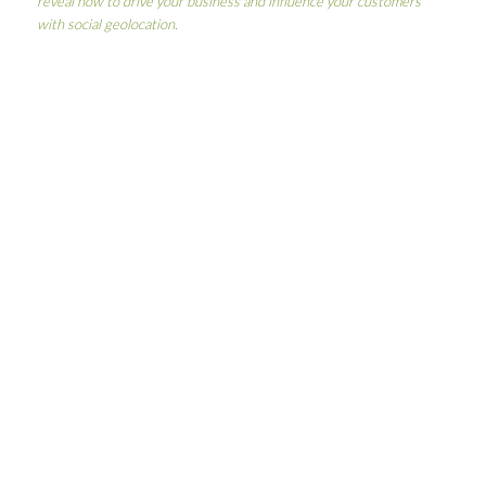
reveal how to drive your business and influence your customers
with social geolocation.