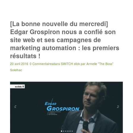
[La bonne nouvelle du mercredi]
Edgar Grospiron nous a confié son
site web et ses campagnes de
marketing automation : les premiers
résultats !
20 avril 2016
0 Commentaires
dans
SWiTCH stick
par
Armelle "The Boss"
Solelhac