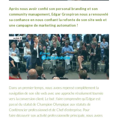
Après nous avoir
confié son personal branding et son
community management
,
Edgar Grospiron
nous a renouvelé
sa confiance en nous confiant la refonte de son
site web
et
une campagne de
marketing automation
!
Dans un premier temps, nous avons repensé complètement la
navigation de son site web avec une approche résolument tournée
vers la conversion client. Le but : faire comprendre qu’Edgar est
passé du statut de Champion Olympique aux statuts de
Conférencier professionnel et de Chef d’entreprise. Pour
faire découvrir son activité professionnelle principale, nous avons