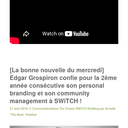
[La bonne nouvelle du mercredi]
Edgar Grospiron confie pour la 2ème
année consécutive son personal
branding et son community
management à SWiTCH !
31 août 2016
0 Commentaires
dans
The Empire SWiTCH Building
par
Armelle
"The Boss" Solelhac