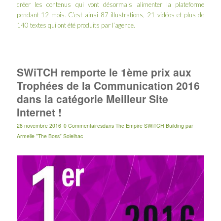
créer les contenus qui vont désormais alimenter la plateforme
pendant 12 mois. C’est ainsi 87 illustrations, 21 vidéos et plus de
140 textes qui ont été produits par l’agence.
SWiTCH remporte le 1ème prix aux
Trophées de la Communication 2016
dans la catégorie Meilleur Site
Internet !
28 novembre 2016
0 Commentaires
dans
The Empire SWiTCH Building
par
Armelle "The Boss" Solelhac