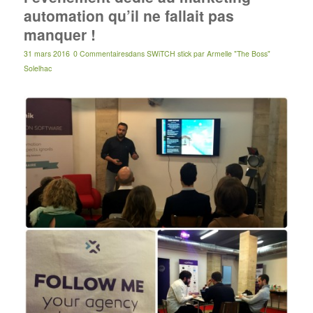
automation qu’il ne fallait pas
manquer !
31 mars 2016
0 Commentaires
dans
SWiTCH stick
par
Armelle "The Boss"
Solelhac