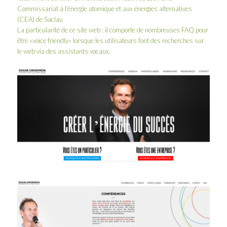
Commissariat à l’énergie atomique et aux énergies alternatives
(CEA) de Saclay.
La particularité de ce site web : il comporte de nombreuses FAQ pour
être «voice friendly» lorsque les utilisateurs font des recherches sur
le web via des assistants vocaux.