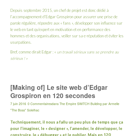
Depuis septembre 2015, un chef de projet est donc dédié à
l’accompagnement d’Edgar Grospiron pour assurer une prise de
parole régulière, répondre aux « fans », développer son influence sur
le web en tant qu’expert en motivation et en performance des
hommes et des organisations, veiller sur sa e-réputation et éviter les
usurpations.
Bref, comme dirait Edgar : «
un travail sérieux sans se prendre au
sérieux ! »
[Making of] Le site web d’Edgar
Grospiron en 120 secondes
7 juin 2016
0 Commentaires
dans
The Empire SWiTCH Building
par
Armelle
"The Boss" Solelhac
Techniquement, il nous a fallu un peu plus de temps que ça
pour l’imaginer, le « designer », l’amender, le développer, le
construire, le « débugger » et le publier. Mais en 120