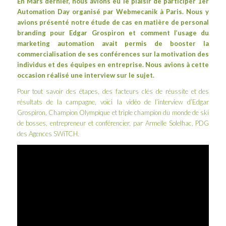
En Mars dernier, nous avions eu le plaisir de participer
1er
Automation Day
organisé par
Webmecanik
à Paris. Nous y
avions présenté notre étude de cas en matière de
personal
branding pour Edgar Grospiron
et comment l’usage du
marketing automation
avait permis de booster la
commercialisation de ses conférences sur la motivation des
individus et des équipes en entreprise. Nous avions à cette
occasion réalisé une interview sur le sujet.
Pour tout savoir des étapes, des facteurs clés de réussite et des
résultats de la campagne, voici la vidéo de l’interview d’Edgar
Grospiron, Champion Olympique et triple champion du monde de ski
de bosses, entrepreneur et conférencier, par Armelle Solelhac, PDG
des Agences SWiTCH.