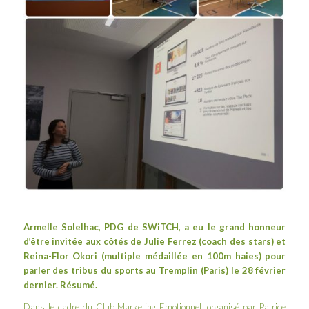
Armelle Solelhac, PDG de SWiTCH, a eu le grand honneur
d’être invitée aux côtés de
Julie Ferrez
(coach des stars) et
Reina-Flor Okori
(multiple médaillée en 100m haies) pour
parler des tribus du sports au Tremplin (Paris) le 28 février
dernier. Résumé.
Dans le cadre du Club Marketing Emotionnel, organisé par Patrice