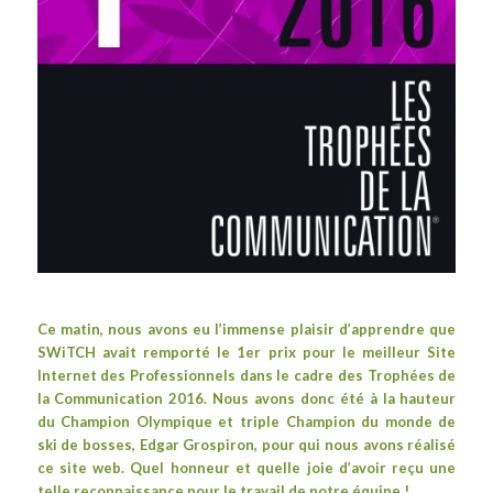
Ce matin, nous avons eu l’immense plaisir d’apprendre que
SWiTCH avait remporté le 1er prix pour le meilleur Site
Internet des Professionnels dans le cadre des
Trophées de
la Communication 2016
. Nous avons donc été à la hauteur
du Champion Olympique et triple Champion du monde de
ski de bosses,
Edgar Grospiron
, pour qui nous avons réalisé
ce
site web
. Quel honneur et quelle joie d’avoir reçu une
telle reconnaissance pour le travail de notre équipe !