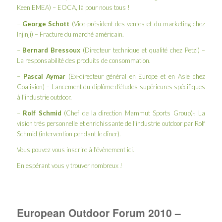
Keen EMEA) – EOCA, là pour nous tous !
–
George Schott
(Vice-président des ventes et du marketing chez
Injinji
) – Fracture du marché américain.
–
Bernard Bressoux
(Directeur technique et qualité chez
Petzl
) –
La responsabilité des produits de consommation.
–
Pascal Aymar
(Ex-directeur général en Europe et en Asie chez
Coalision
) – Lancement du diplôme d’études supérieures spécifiques
à l’industrie outdoor.
–
Rolf Schmid
(Chef de la direction
Mammut Sports Group
)-. La
vision très personnelle et enrichissante de l’industrie outdoor par Rolf
Schmid (intervention pendant le dîner).
Vous pouvez vous inscrire à l’évènement
ici
.
En espérant vous y trouver nombreux !
European Outdoor Forum 2010 –