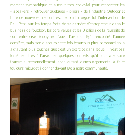
moment sympathique et surtout très convivial pour rencontrer les
« speakers », retrouver quelques « piliers » de l’industrie Outdoor et
faire de nouvelles rencontres. Le point d’orgue fut l’intervention de
Paul Petzl
sur les temps forts de sa carrière d’entrepreneur dans le
business de l’outdoor, les core values et les 3 piliers de la réussite de
son entreprise éponyme. Nous l’avions déjà
rencontré l’année
dernière
, mais son discours cette fois beaucoup plus personnel nous
a d’autant plus touchés que c’est un exercice dans lequel il n’est pas
forcément très à l’aise. Les quelques conseils qu’il nous a ensuite
transmis personnellement sont autant d’encouragements à faire
toujours mieux et à
donner davantage à notre communauté
.