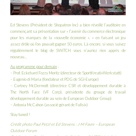
Ed Stevens (Président de
Shopatron Inc
) a bien réveillé l’auditoire en
commençant sa présentation sur « l’avenir du commerce électronique
pour les marques de la «nouvelle économie ». » en faisant un jeu
assez drôle où l’on pouvait gagner 50 euros. Là encore, si vous suivez
régulièrement le blog de SWiTCH vous n’auriez rien appris de
nouveau…
Au programme pour demain
:
– Prof. Eckehard Fozzy Moritz (directeur de
SportKreativWerkstatt
)
– Eugenio di Maria (fondateur et PDG de
SGI-Europe
)
– Cortney McDermott (directrice CSR et développement durable à
The North Face
(VF Corp), présidente du groupe de travail
développement durable au sein de
European Outdoor Group
)
– Antonia McCahon (associé gérant de
Fullsix
)
Stay tuned !
Crédit photo Paul Petzl et Ed Stevens :
J-M Favre
–
European
Outdoor Forum