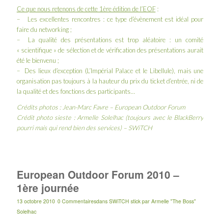
Ce que nous retenons de cette 1ère édition de l’EOF
:
– Les excellentes rencontres : ce type d’évènement est idéal pour
faire du networking ;
– La qualité des présentations est trop aléatoire : un comité
« scientifique » de sélection et de vérification des présentations aurait
été le bienvenu ;
– Des lieux d’exception (L’
Impérial Palace
et le
Libellule
), mais une
organisation pas toujours à la hauteur du prix du ticket d’entrée, ni de
la qualité et des fonctions des participants…
Crédits photos :
Jean-Marc Favre
–
European Outdoor Forum
Crédit photo sieste : Armelle Solelhac (toujours avec le BlackBerry
pourri mais qui rend bien des services) – SWiTCH
European Outdoor Forum 2010 –
1ère journée
13 octobre 2010
0 Commentaires
dans
SWiTCH stick
par
Armelle "The Boss"
Solelhac