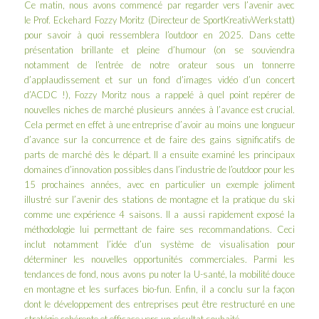
Ce matin, nous avons commencé par regarder vers l’avenir avec
le Prof. Eckehard Fozzy Moritz (Directeur de
SportKreativWerkstatt
)
pour savoir à quoi ressemblera l’outdoor en 2025. Dans cette
présentation brillante et pleine d’humour (on se souviendra
notamment de l’entrée de notre orateur sous un tonnerre
d’applaudissement et sur un fond d’images vidéo d’un concert
d’
ACDC
!), Fozzy Moritz nous a rappelé à quel point repérer de
nouvelles niches de marché plusieurs années à l’avance est crucial.
Cela permet en effet à une entreprise d’avoir au moins une longueur
d’avance sur la concurrence et de faire des gains significatifs de
parts de marché dès le départ. Il a ensuite examiné les principaux
domaines d’innovation possibles dans l’industrie de l’outdoor pour les
15 prochaines années, avec en particulier un exemple joliment
illustré sur l’avenir des stations de montagne et la pratique du ski
comme une expérience 4 saisons. Il a aussi rapidement exposé la
méthodologie lui permettant de faire ses recommandations. Ceci
inclut notamment l’idée d’un système de visualisation pour
déterminer les nouvelles opportunités commerciales. Parmi les
tendances de fond, nous avons pu noter la U-santé, la mobilité douce
en montagne et les surfaces bio-fun. Enfin, il a conclu sur la façon
dont le développement des entreprises peut être restructuré en une
stratégie cohérente et efficace vers un résultat souhaité.