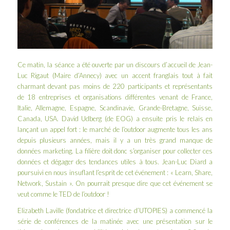
Ce matin, la séance a été ouverte par un discours d’accueil de Jean-
Luc Rigaut (Maire d’Annecy) avec un accent franglais tout à fait
charmant devant pas moins de 220 participants et représentants
de 18 entreprises et organisations différentes venant de France,
Italie, Allemagne, Espagne, Scandinavie, Grande-Bretagne, Suisse,
Canada, USA. David Udberg (de
EOG
) a ensuite pris le relais en
lançant un appel fort : le marché de l’outdoor augmente tous les ans
depuis plusieurs années, mais il y a un très grand manque de
données marketing. La filière doit donc s’organiser pour collecter ces
données et dégager des tendances utiles à tous.
Jean-Luc Diard
a
poursuivi en nous insuflant l’esprit de cet événement : « Learn, Share,
Network, Sustain ». On pourrait presque dire que cet événement se
veut comme le
TED
de l’outdoor !
Elizabeth Laville (fondatrice et directrice d’
UTOPIES
) a commencé la
série de conférences de la matinée avec une présentation sur le