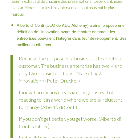
résumé exhaustif de chacune des présentations. Cependant, nous
nous arrêterons sur les trois interventions qui nous ont le plus
marqué :
Alberto di Conti (CEO de ADC Alchemy) a ainsi proposé une
définition de l’innovation avant de montrer comment les
entreprises pouvaient l’intégrer dans leur développement. Ses
meilleures citations :
Because the purpose of a business is to create a
customer. The business enterprise has two – and
only two – basic functions : Marketing &
innovation » (Peter Drucker)
Innovation means creating change instead of
reacting to it in a world where we are all reluctant
to change (Alberto di Conti)
If you don’t get better, you get worse. (Alberto di
Conti’s father)
In the old days, brands wanted everybody to pay