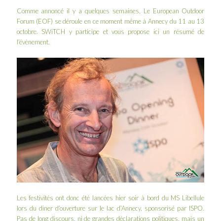
Comme annoncé il y a quelques semaines
, Le European Outdoor
Forum (EOF) se déroule en ce moment même à Annecy du 11 au 13
octobre. SWiTCH y participe et vous propose ici un résumé de
l’évènement.
Les festivités ont donc été lancées hier soir à bord du MS Libellule
lors du diner d’ouverture sur le lac d’Annecy, sponsorisé par
ISPO
.
Pas de long discours, ni de grandes déclarations politiques, mais un