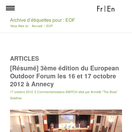
Fr
|
En
Archive d’étiquettes pour : EOF
Vous êtes ici :
Accueil
/
EOF
ARTICLES
[Résumé] 3ème édition du European
Outdoor Forum les 16 et 17 octobre
2012 à Annecy
17 octobre 2012
0 Commentaires
dans
SWiTCH stick
par
Armelle "The Boss"
Solelhac