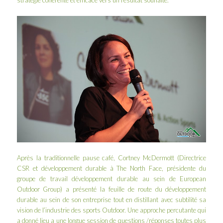
Après la traditionnelle pause café, Cortney McDermott (Directrice
CSR et développement durable à
The North Face
, présidente du
groupe de travail développement durable au sein de
European
Outdoor Group
) a présenté la feuille de route du développement
durable au sein de son entreprise tout en distillant avec subtilité sa
vision de l’industrie des sports Outdoor. Une approche percutante qui
a donné lieu a une longue session de questions /réponses toutes plus