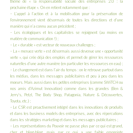
thème de « la responsabilité sociale des entreprises 2.0 : la
prochaine étape ». On en retient notamment que :
– L’appel à l’action et à la mobilisation pour la préservation de
l’environnement vient désormais de toutes les directions et d’une
manière qui n’a connu aucun précédent ;
– Les écologiques et les capitalistes se rejoignent (au moins en
matière de communication !) ;
– Le « durable » est vecteur de nouveaux challenges ;
– La « menace verte » est désormais aussi devenue une « opportunité
verte », qui crée déjà des emplois et permet de gérer les ressources
naturelles d’une autre manière (en particulier les ressources en eau) ;
– Le changement est dans l’air du temps : on le retrouve partout dans
les médias, dans les messages publicitaires et peu à peu dans les
moeurs. Mais aussi dans les petites entreprises (comme SWiTCH ou
nos amis d’
Azimut Innovation
) comme dans les grandes (
Ben &
Jerry’s
,
Petzl
,
The Body Shop
,
Patagonia
,
Nature & Découvertes
,
Toyota
, etc.) ;
– Le CSR est proactivement intégré dans les innovations de produits
et dans les business models des entreprises, avec des répercutions
dans les stratégies marketing et dans les messages publicitaires ;
– Les représentations du Pouvoir ne passe plus par ce qui est grand,
cher et bling-bling, mais par ce qui a une faible empreinte