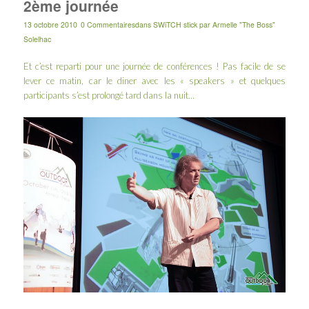
2ème journée
13 octobre 2010
0 Commentaires
dans
SWiTCH stick
par
Armelle "The Boss"
Solelhac
Et c’est reparti pour une journée de conférences ! Pas facile de se
lever ce matin, car le diner avec les « speakers » et quelques
participants s’est prolongé tard dans la nuit…