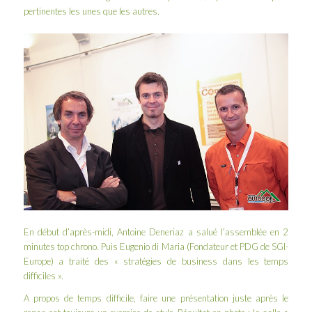
pertinentes les unes que les autres.
En début d’après-midi,
Antoine Deneriaz
a salué l’assemblée en 2
minutes top chrono. Puis Eugenio di Maria (Fondateur et PDG de
SGI-
Europe
) a traité des « stratégies de business dans les temps
difficiles ».
A propos de temps difficile, faire une présentation juste après le