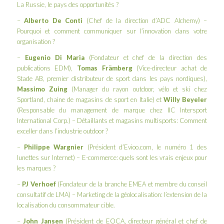
La Russie, le pays des opportunités ?
–
Alberto De Conti
(Chef de la direction d’ADC Alchemy) –
Pourquoi et comment communiquer sur l’innovation dans votre
organisation ?
–
Eugenio Di Maria
(Fondateur et chef de la direction des
publications
EDM
),
Tomas Främberg
(Vice-directeur achat de
Stade AB, premier distributeur de sport dans les pays nordiques),
Massimo Zuing
(Manager du rayon outdoor, vélo et ski chez
Sportland, chaine de magasins de sport en Italie) et
Willy Beyeler
(Responsable du management de marque chez
IIC Intersport
International Corp.
) – Détaillants et magasins multisports: Comment
exceller dans l’industrie outdoor ?
–
Philippe Wargnier
(Président d’
Evioo.com
, le numéro 1 des
lunettes sur Internet) – E-commerce: quels sont les vrais enjeux pour
les marques ?
–
PJ Verhoef
(Fondateur de la branche EMEA et membre du conseil
consultatif de
LMA
) – Marketing de la géolocalisation: l’extension de la
localisation du consommateur cible.
–
John Jansen
(Président de
EOCA
, directeur général et chef de