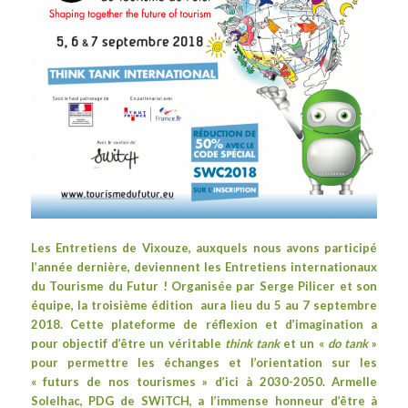
Les Entretiens de Vixouze, auxquels
nous avons participé
l’année dernière
, deviennent les
Entretiens internationaux
du Tourisme du Futur
!
Organisée par
Serge Pilicer
et son
équipe, la troisième édition aura lieu du 5 au 7 septembre
2018. Cette p
lateforme
de réflexion et d’imagination a
pour
objectif d’être un véritable
think tank
et un «
do tank
»
pour permettre les échanges et l’orientation sur les
« futurs de nos tourismes » d’ici à 2030-2050. Armelle
Solelhac, PDG de SWiTCH, a l’immense honneur d’être à