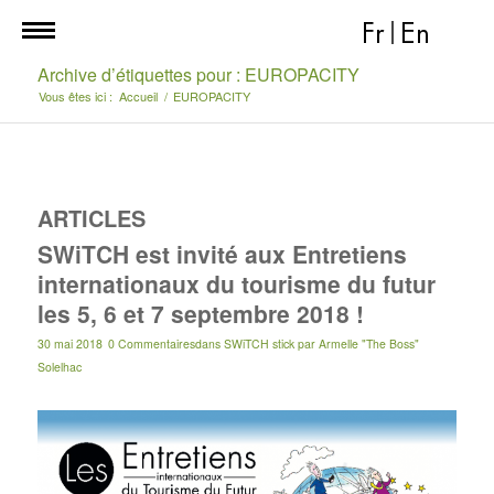
Fr
|
En
Archive d’étiquettes pour : EUROPACITY
Vous êtes ici :
Accueil
/
EUROPACITY
ARTICLES
SWiTCH est invité aux Entretiens
internationaux du tourisme du futur
les 5, 6 et 7 septembre 2018 !
30 mai 2018
0 Commentaires
dans
SWiTCH stick
par
Armelle "The Boss"
Solelhac