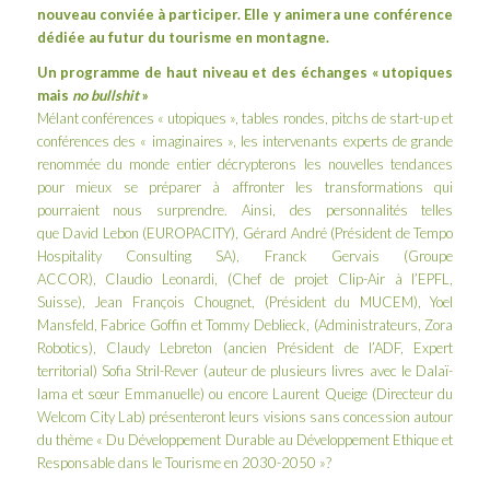
nouveau conviée à participer. Elle y animera une conférence
dédiée au futur du tourisme en montagne.
Un programme de haut niveau et des échanges « utopiques
mais
no bullshit
»
Mélant conférences « utopiques », tables rondes, pitchs de start-up et
conférences des « imaginaires », les intervenants experts de grande
renommée du monde entier décrypterons les nouvelles tendances
pour mieux se préparer à affronter les transformations qui
pourraient nous surprendre. Ainsi, des personnalités telles
que David Lebon (EUROPACITY), Gérard André (Président de Tempo
Hospitality Consulting SA), Franck Gervais (Groupe
ACCOR), Claudio Leonardi, (Chef de projet Clip-Air à l’EPFL,
Suisse), Jean François Chougnet, (Président du MUCEM), Yoel
Mansfeld, Fabrice Goffin et Tommy Deblieck, (Administrateurs, Zora
Robotics), Claudy Lebreton (ancien Président de l’ADF, Expert
territorial) Sofia Stril-Rever (auteur de plusieurs livres avec le Dalaï-
lama et sœur Emmanuelle) ou encore Laurent Queige (Directeur du
Welcom City Lab) présenteront leurs visions sans concession autour
du thème « Du Développement Durable au Développement Ethique et
Responsable dans le Tourisme en 2030-2050 »?