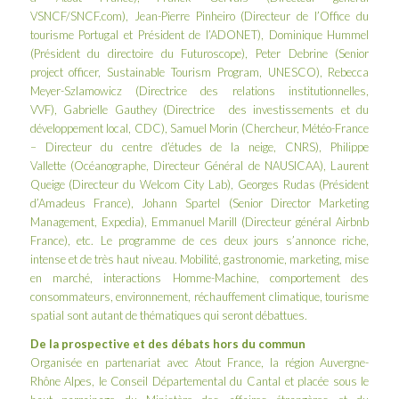
VSNCF/SNCF.com), Jean-Pierre Pinheiro (Directeur de l’Office du
tourisme Portugal et Président de l’ADONET), Dominique Hummel
(Président du directoire du Futuroscope), Peter Debrine (Senior
project officer, Sustainable Tourism Program, UNESCO), Rebecca
Meyer-Szlamowicz (Directrice des relations institutionnelles,
VVF), Gabrielle Gauthey (Directrice des investissements et du
développement local, CDC), Samuel Morin (Chercheur, Météo-France
– Directeur du centre d’études de la neige, CNRS), Philippe
Vallette (Océanographe, Directeur Général de NAUSICAA), Laurent
Queige (Directeur du Welcom City Lab), Georges Rudas (Président
d’Amadeus France), Johann Spartel (Senior Director Marketing
Management, Expedia), Emmanuel Marill (Directeur général Airbnb
France), etc. Le
programme
de ces deux jours s’annonce riche,
intense et de très haut niveau. Mobilité, gastronomie, marketing, mise
en marché, interactions Homme-Machine, comportement des
consommateurs, environnement, réchauffement climatique, tourisme
spatial sont autant de thématiques qui seront débattues.
De la prospective et des débats hors du commun
Organisée en partenariat avec Atout France, la région Auvergne-
Rhône Alpes, le Conseil Départemental du Cantal et placée sous le