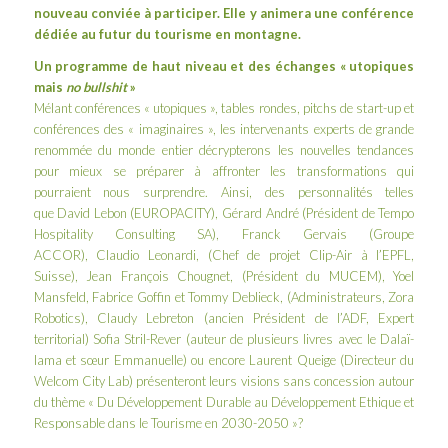
nouveau conviée à participer. Elle y animera une conférence
dédiée au futur du tourisme en montagne.
Un programme de haut niveau et des échanges « utopiques
mais
no bullshit
»
Mélant conférences « utopiques », tables rondes, pitchs de start-up et
conférences des « imaginaires », les intervenants experts de grande
renommée du monde entier décrypterons les nouvelles tendances
pour mieux se préparer à affronter les transformations qui
pourraient nous surprendre. Ainsi, des personnalités telles
que David Lebon (EUROPACITY), Gérard André (Président de Tempo
Hospitality Consulting SA), Franck Gervais (Groupe
ACCOR), Claudio Leonardi, (Chef de projet Clip-Air à l’EPFL,
Suisse), Jean François Chougnet, (Président du MUCEM), Yoel
Mansfeld, Fabrice Goffin et Tommy Deblieck, (Administrateurs, Zora
Robotics), Claudy Lebreton (ancien Président de l’ADF, Expert
territorial) Sofia Stril-Rever (auteur de plusieurs livres avec le Dalaï-
lama et sœur Emmanuelle) ou encore Laurent Queige (Directeur du
Welcom City Lab) présenteront leurs visions sans concession autour
du thème « Du Développement Durable au Développement Ethique et
Responsable dans le Tourisme en 2030-2050 »?