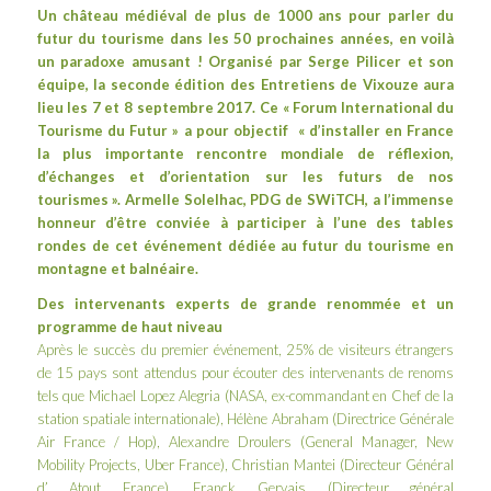
Un château médiéval de plus de 1000 ans pour parler du
futur du tourisme dans les 50 prochaines années, en voilà
un paradoxe amusant ! Organisé par
Serge Pilicer
et son
équipe, la seconde édition des
Entretiens de Vixouze
aura
lieu les 7 et 8 septembre 2017. Ce « Forum International du
Tourisme du Futur » a pour
objectif « d’installer en France
la plus importante rencontre mondiale de réflexion,
d’échanges et d’orientation sur les futurs de nos
tourismes ». Armelle Solelhac, PDG de SWiTCH, a l’immense
honneur d’être conviée à participer à l’une des tables
rondes de cet événement dédiée au futur du tourisme en
montagne et balnéaire.
Des intervenants experts de grande renommée et un
programme de haut niveau
Après le succès du premier événement, 25% de visiteurs étrangers
de 15 pays sont attendus pour écouter des intervenants de renoms
tels que Michael Lopez Alegria (NASA, ex-commandant en Chef de la
station spatiale internationale), Hélène Abraham (Directrice Générale
Air France / Hop), Alexandre Droulers (General Manager, New
Mobility Projects, Uber France), Christian Mantei (Directeur Général
d’ Atout France), Franck Gervais (Directeur général