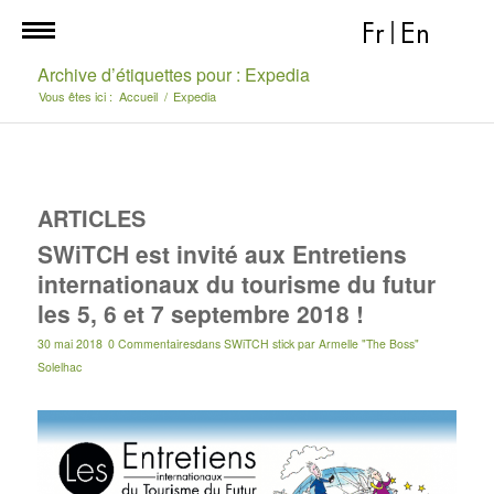
Fr
|
En
Archive d’étiquettes pour : Expedia
Vous êtes ici :
Accueil
/
Expedia
ARTICLES
SWiTCH est invité aux Entretiens
internationaux du tourisme du futur
les 5, 6 et 7 septembre 2018 !
30 mai 2018
0 Commentaires
dans
SWiTCH stick
par
Armelle "The Boss"
Solelhac