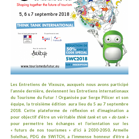
Les Entretiens de Vixouze, auxquels
nous avons participé
l’année dernière
, deviennent les
Entretiens internationaux
du Tourisme du Futur
!
Organisée par
Serge Pilicer
et son
équipe, la troisième édition aura lieu du 5 au 7 septembre
2018. Cette p
lateforme
de réflexion et d’imagination a
pour
objectif d’être un véritable
think tank
et un «
do tank
»
pour permettre les échanges et l’orientation sur les
« futurs de nos tourismes » d’ici à 2030-2050. Armelle
Solelhac, PDG de SWiTCH, a l’immense honneur d’être à