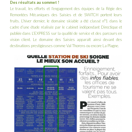
Des résultats au sommet !
Le travail, les efforts et l’engagement des équipes de la Régie des
Remontées Mécaniques des Saisies et de SWiTCH portent leurs
fruits. L’hiver dernier, le domaine skiable a été classé n°1 dans le
cadre d’une étude réalisée par le cabinet indépendant
Directique
et
publiée dans
L’EXPRESS
sur la qualité de service et des parcours en
vision client. Le domaine des Saisies apparaît ainsi devant des
destinations prestigieuses comme Val Thorens ou encore La Plagne.