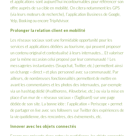
et applications sont aujourd’hui incontournables pour référencer son
offre auprès de sa cible en mobilité. On citera notamment les GPS
(via leurs moteurs de recherche), l’application Business de Google,
Yelp, Booking ou encore TripAdvisor.
Prolonger la relation client en mobilité
Les réseaux sociaux sont une formidable opportunité pour les
services et applications dédiées au tourisme, qui peuvent proposer
un contenu original et contextualisé à leurs internautes… Et valoriser
par la même occasion celui proposé par leur communauté ! Les
messageries instantanées (Snapchat, Twitter, etc.) permettent ainsi
un échange « direct » et plus personnel avec sa communauté. Par
ailleurs, de nombreuses fonctionnalités permettent de mettre en
avant les commentaires et les photos des internautes, par exemple
via un hashtag dédié (#valthorens, #ilovebrive, etc.) ou via la mise en
place d’un mur de « réseaux sociaux » (TagBoard) sur une page
dédiée de son site. La bonne idée : l’application « Periscope » permet
de partager en live avec ses followers sur Twitter des expériences de
la vie quotidienne, des rencontres, des évènements, etc.
Innover avec les objets connectés
Encore peu présents dans notre vie quotidienne, les objets connectés