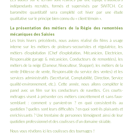
indépendants recrutés, formés et supervisés par SWiTCH. Ce
baromètre quantitatif sera complété cet hiver par une étude
qualitative sur le principe bien connu du « client témoin ».
La présentation des métiers de la Régie des remontées
mécaniques des Saisies
Les trois hivers précédents, nous avions réalisé dix films à usage
interne sur les métiers de pisteurs-secouristes et régulatrice, les
métiers d’exploitation (Chef d’exploitation, Mécanicien, Electricien,
Responsable garage & mécanicien, Conducteurs de remontées), les
métiers de la neige (Dameur, Nivoculteur, Shapper), les métiers de la
vente (Hôtesse de vente, Responsable du service des ventes) et les
services administratifs (Secrétariat, Comptabilité, Direction, Service
qualité-environnement, etc.). Cette année, nous allons compléter le
panel avec un film sur les conducteurs de navettes. Ces courts-
métrages visent à présenter ces métiers concrètement et sans faux-
semblant : comment y parvient-on ? en quoi consistent-ils au
quotidien ? quelles sont leurs difficultés ? en quoi sont-ils plaisants et
enrichissants ? Une trentaine de personnes témoignent ainsi de leur
quotidien professionnel et des coulisses d’un domaine skiable.
Nous vous révélons ici les coulisses des tournages !