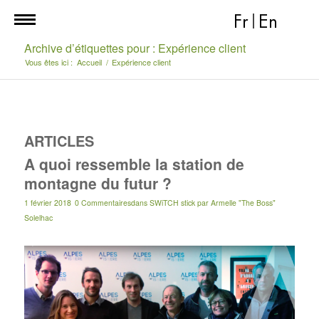
Fr
|
En
Archive d’étiquettes pour : Expérience client
Vous êtes ici :
Accueil
/
Expérience client
ARTICLES
A quoi ressemble la station de
montagne du futur ?
1 février 2018
0 Commentaires
dans
SWiTCH stick
par
Armelle "The Boss"
Solelhac