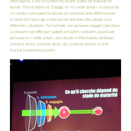
International
, a mis en lumière les quatre stades de maturité du
besoin : Passif, Intéressé, Engagé, et « En mode achat ». A chacun de
ces stades correspond un besoin de communication différent pour
le client, et le message à faire passer doit donc être adapté à ces
différentes situations. Par exemple, une personne engagée cherchera
à comparer une offre par rapport à d’autres similaires quand une
personne en « mode achat » aura besoin d’informations pratiques
(services inclus, livraison, devis, etc.) avant de passer à l’acte
d’achat à proprement parler.