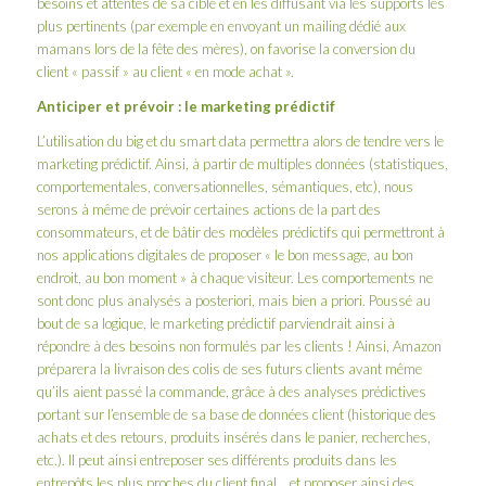
besoins et attentes de sa cible et en les diffusant via les supports les
plus pertinents (par exemple en envoyant un mailing dédié aux
mamans lors de la fête des mères), on favorise la conversion du
client « passif » au client « en mode achat ».
Anticiper et prévoir : le marketing prédictif
L’utilisation du big et du smart data permettra alors de tendre vers le
marketing prédictif. Ainsi, à partir de multiples données (statistiques,
comportementales, conversationnelles, sémantiques, etc), nous
serons à même de prévoir certaines actions de la part des
consommateurs, et de bâtir des modèles prédictifs qui permettront à
nos applications digitales de proposer « le bon message, au bon
endroit, au bon moment » à chaque visiteur. Les comportements ne
sont donc plus analysés a posteriori, mais bien a priori. Poussé au
bout de sa logique, le marketing prédictif parviendrait ainsi à
répondre à des besoins non formulés par les clients ! Ainsi, Amazon
préparera la livraison des colis de ses futurs clients avant même
qu’ils aient passé la commande, grâce à des analyses prédictives
portant sur l’ensemble de sa base de données client (historique des
achats et des retours, produits insérés dans le panier, recherches,
etc.). Il peut ainsi entreposer ses différents produits dans les
entrepôts les plus proches du client final… et proposer ainsi des