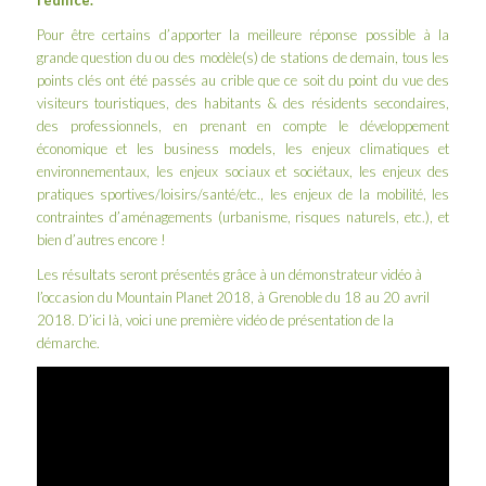
l’édifice.
Pour être certains d’apporter la meilleure réponse possible à la
grande question du ou des modèle(s) de stations de demain, tous les
points clés ont été passés au crible que ce soit du point du vue des
visiteurs touristiques, des habitants & des résidents secondaires,
des professionnels, en prenant en compte le développement
économique et les business models, les enjeux climatiques et
environnementaux, les enjeux sociaux et sociétaux, les enjeux des
pratiques sportives/loisirs/santé/etc., les enjeux de la mobilité, les
contraintes d’aménagements (urbanisme, risques naturels, etc.), et
bien d’autres encore !
Les résultats seront présentés grâce à un démonstrateur vidéo à
l’occasion du
Mountain Planet 2018
, à Grenoble du 18 au 20 avril
2018. D’ici là, voici une première vidéo de présentation de la
démarche.