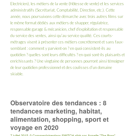
Electricien), les métiers de la vente (Hôtesse de vente) et les services
administratifs (Secrétariat, Comptabilité, Direction, etc.). Cette
année, nous poursuivons cette démarche avec trois autres films sur
le même format dédiés aux métiers de shapper, régulatrice,
responsable garage & mécanicien, chef d’exploitation et responsable
du service des ventes, ainsi qu’au service qualité. Ces courts-
métrages visent à présenter ces métiers concrètement et sans faux-
semblant : comment y parvient-on ? en quoi consistent-ils au
quotidien ? quelles sont leurs difficultés ? en quoi sont-ils plaisants et
enrichissants ? Une vingtaine de personnes pourront ainsi témoigner
de leur quotidien professionnel et des coulisses d’un domaine
skiable.
Observatoire des tendances : 8
tendances marketing, habitat,
alimentation, shopping, sport et
voyage en 2020
7 juillet 2015
0 Commentaires
dans
SWiTCH stick
par
Armelle "The Boss"