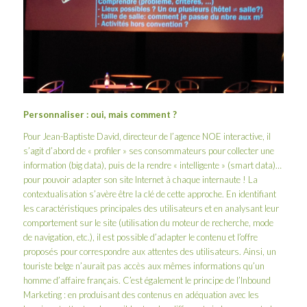
Personnaliser : oui, mais comment ?
Pour Jean-Baptiste David, directeur de l’agence
NOE interactive
, il
s’agit d’abord de « profiler » ses consommateurs pour collecter une
information (big data), puis de la rendre « intelligente » (smart data)…
pour pouvoir adapter son site Internet à chaque internaute ! La
contextualisation s’avère être la clé de cette approche. En identifiant
les caractéristiques principales des utilisateurs et en analysant leur
comportement sur le site (utilisation du moteur de recherche, mode
de navigation, etc.), il est possible d’adapter le contenu et l’offre
proposés pour correspondre aux attentes des utilisateurs. Ainsi, un
touriste belge n’aurait pas accès aux mêmes informations qu’un
homme d’affaire français. C’est également le principe de l’Inbound
Marketing : en produisant des contenus en adéquation avec les