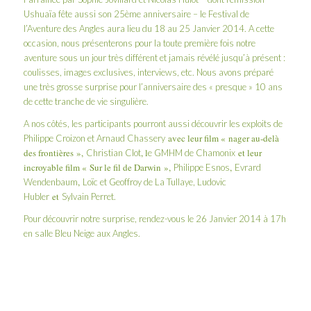
Ushuaïa fête aussi son 25ème anniversaire – le
Festival de
l’Aventure des Angles
aura lieu du 18 au 25 Janvier 2014. A cette
occasion, nous présenterons pour la toute première fois notre
aventure sous un jour très différent et jamais révélé jusqu’à présent :
coulisses, images exclusives, interviews, etc. Nous avons préparé
une très grosse surprise pour l’anniversaire des « presque » 10 ans
de cette tranche de vie singulière.
A nos côtés, les participants pourront aussi découvrir les exploits de
avec leur film « nager au-delà
Philippe Croizon et Arnaud Chassery
des frontières »,
, l
et leur
Christian Clot
e GMHM de Chamonix
incroyable film « Sur le fil de Darwin »,
,
Philippe Esnos
Evrard
,
Wendenbaum
Loïc et Geoffroy de La Tullaye, Ludovic
et
Hubler
Sylvain Perret.
Pour découvrir notre surprise, rendez-vous le 26 Janvier 2014 à 17h
en salle Bleu Neige aux Angles.