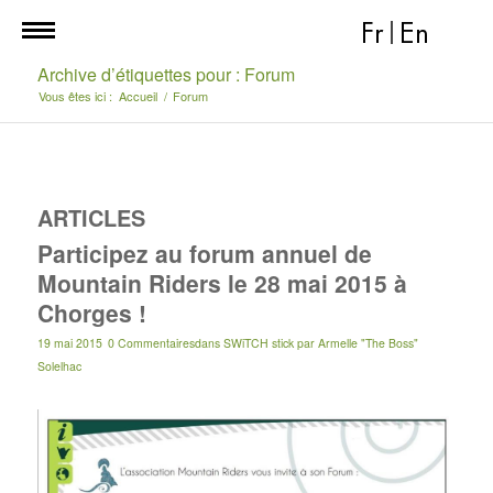
Fr
|
En
Archive d’étiquettes pour : Forum
Vous êtes ici :
Accueil
/
Forum
ARTICLES
Participez au forum annuel de
Mountain Riders le 28 mai 2015 à
Chorges !
19 mai 2015
0 Commentaires
dans
SWiTCH stick
par
Armelle "The Boss"
Solelhac