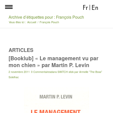
Fr
|
En
Archive d’étiquettes pour : François Pouch
Vous êtes ici :
Accueil
/
François Pouch
ARTICLES
[Booklub] « Le management vu par
mon chien » par Martin P. Levin
2 novembre 2011
0 Commentaires
dans
SWiTCH stick
par
Armelle "The Boss"
Solelhac