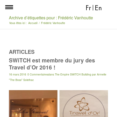
Fr
|
En
Archive d’étiquettes pour : Frédéric Vanhoutte
Vous êtes ici :
Accueil
/
Frédéric Vanhoutte
ARTICLES
SWiTCH est membre du jury des
Travel d’Or 2016 !
16 mars 2016
0 Commentaires
dans
The Empire SWiTCH Building
par
Armelle
"The Boss" Solelhac