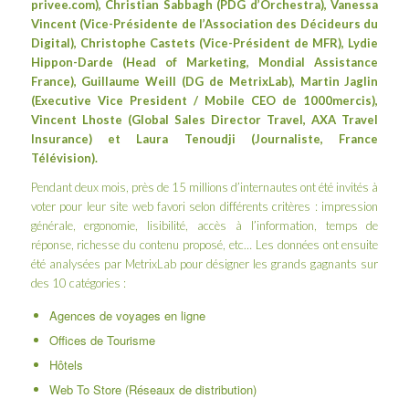
privee.com
), Christian Sabbagh (PDG d’
Orchestra
), Vanessa
Vincent (Vice-Présidente de l’
Association des Décideurs du
Digital
), Christophe Castets (Vice-Président de MFR), Lydie
Hippon-Darde (Head of Marketing,
Mondial Assistance
France
), Guillaume Weill (DG de
MetrixLab
), Martin Jaglin
(Executive Vice President / Mobile CEO de
1000mercis
),
Vincent Lhoste (Global Sales Director Travel,
AXA Travel
Insurance
) et
Laura Tenoudji
(Journaliste, France
Télévision).
Pendant deux mois, près de 15 millions d’internautes ont été invités à
voter pour leur site web favori selon différents critères : impression
générale, ergonomie, lisibilité, accès à l’information, temps de
réponse, richesse du contenu proposé, etc… Les données ont ensuite
été analysées par MetrixLab pour désigner les grands gagnants sur
des 10 catégories :
Agences de voyages en ligne
Offices de Tourisme
Hôtels
Web To Store (Réseaux de distribution)