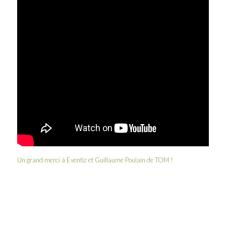
Un grand merci à
Eventiz
et
Guillaume Poulain
de
TOM
!