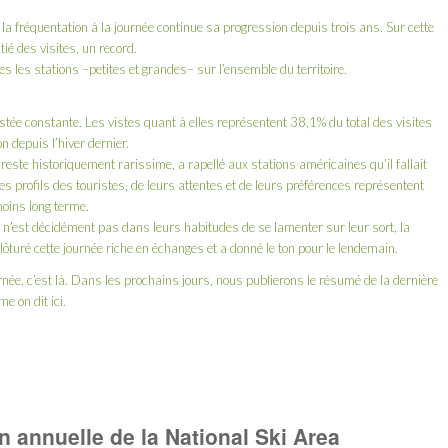
, la fréquentation à la journée continue sa progression depuis trois ans. Sur cette
tié des visites, un record.
es les stations –petites et grandes– sur l’ensemble du territoire.
estée constante. Les vistes quant à elles représentent 38,1% du total des visites
n depuis l’hiver dernier.
 reste historiquement rarissime, a rapellé aux stations américaines qu’il fallait
n des profils des touristes, de leurs attentes et de leurs préférences représentent
moins long terme.
’est décidément pas dans leurs habitudes de se lamenter sur leur sort, la
lôturé cette journée riche en échanges et a donné le ton pour le lendemain.
rnée, c’est
là
. Dans les prochains jours, nous publierons le résumé de la dernière
e on dit ici.
 annuelle de la National Ski Area