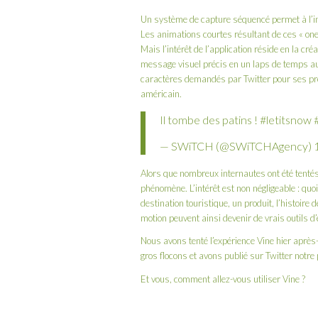
Un système de capture séquencé permet à l’in
Les animations courtes résultant de ces « one-
Mais l’intérêt de l’application réside en la cr
message visuel précis en un laps de temps aus
caractères demandés par Twitter pour ses pro
américain.
Il tombe des patins !
#letitsnow
— SWiTCH (@SWiTCHAgency)
Alors que nombreux internautes ont été tentés
phénomène. L’intérêt est non négligeable : qu
destination touristique, un produit, l’histoir
motion peuvent ainsi devenir de vrais outils 
Nous avons tenté l’expérience Vine hier après-
gros flocons et avons publié sur
Twitter
notre 
Et vous, comment allez-vous utiliser Vine ?