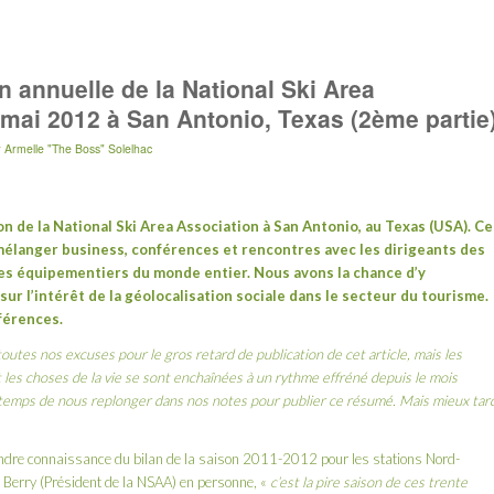
 annuelle de la National Ski Area
 mai 2012 à San Antonio, Texas (2ème partie
r
Armelle "The Boss" Solelhac
on de la
National Ski Area Association
à San Antonio, au Texas (USA). Ce
 mélanger business, conférences et rencontres avec les dirigeants des
es équipementiers du monde entier. Nous avons la chance d’y
sur
l’intérêt de la géolocalisation sociale dans le secteur du tourisme
.
férences.
utes nos excuses pour le gros retard de publication de cet article, mais les
 les choses de la vie se sont enchaînées à un rythme effréné depuis le mois
 temps de nous replonger dans nos notes pour publier ce résumé. Mais mieux tar
ndre connaissance du bilan de la saison 2011-2012 pour les stations Nord-
 Berry (Président de la NSAA) en personne, «
c’est la pire saison de ces trente