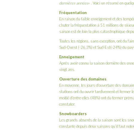
dernières années
« . Voici un résumé en quelq
Fréquentation
En raison du faible enneigement et des tempér
chuter la fréquentation à 51 millions de skieu
saison est de loin la plus catastrophique depu
Toutes les régions, sans exception, ont du faire
Sud-Ouest (-26,3%) et Sud-Est(-24%) du pays
Enneigement
Après avoir connu la saison dernière des enne
vingt ans.
Ouverture des domaines
En moyenne, les jours d’ouverture des domain
stations ont du ouvrir tardivement et fermer 
moitié d’entre elles (48%) ont du fermer prém
constater.
Snowboarders
Les grands absents de la saison sont les sno
constante depuis deux saisons qu’il faut noter.