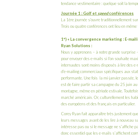
tendance vestimentaire : quelque soit la tempé
Journée 1 : Golf et
speed
conférences
La 1ère journée s’ouvre traditionnellement su
Trois ou quatre conférences ont lieu en même
1°) « La convergence marketing : E-maili
Ryan Solutions
:
Nous y apprenons – à notre grande surprise –
pour envoyer des e-mails si l’on souhaite maxim
internautes sont moins disposés à lire des e-
d’e-mailing commerciaux spécifiques aux stat
performante. Une fois la mi-janvier passée, le
est de faire partir sa campagne du 25 juin au
montagne, même en période estivale. Toutefois,
marché américain. Or, culturellement les hab
des européens et des français en particulier.
Corey Ryan fait apparaître très justement que
leurs messages avant de les lire à nouveau su
intéresse pas ou si le message ne s’affiche p
donc essentiel que les e-mails s’affichent cor