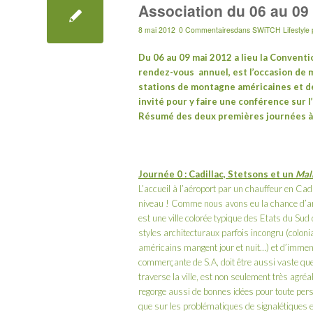
Association du 06 au 09 
8 mai 2012
0 Commentaires
dans
SWiTCH Lifestyle
Du 06 au 09 mai 2012 a lieu la Conventi
rendez-vous
annuel,
est l’occasion de
stations de montagne américaines et d
invité pour y faire une conférence
sur l
Résumé des deux premières journées à 
Journée 0 : Cadillac, Stetsons et un
Mal
L’accueil à l’aéroport par un chauffeur en
Cadi
niveau ! Comme nous avons eu la chance d’arri
est une ville colorée typique des Etats du Su
styles architecturaux parfois incongru (colon
américains mangent jour et nuit…) et d’imm
commerçante de S.A, doit être aussi vaste que 
traverse la ville, est non seulement très agréa
regorge aussi de bonnes idées pour toute pers
que sur les problématiques de signalétiques et 