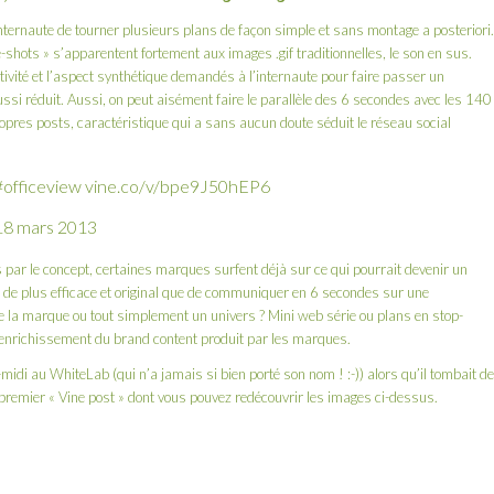
ternaute de tourner plusieurs plans de façon simple et sans montage a posteriori.
shots » s’apparentent fortement aux images .gif traditionnelles, le son en sus.
éativité et l’aspect synthétique demandés à l’internaute pour faire passer un
si réduit. Aussi, on peut aisément faire le parallèle des 6 secondes avec les 140
pres posts, caractéristique qui a sans aucun doute séduit le réseau social
#officeview
vine.co/v/bpe9J50hEP6
18 mars 2013
 par le concept, certaines marques surfent déjà sur ce qui pourrait devenir un
oi de plus efficace et original que de communiquer en 6 secondes sur une
e de la marque ou tout simplement un univers ? Mini web série ou plans en stop-
d’enrichissement du brand content produit par les marques.
midi au WhiteLab (qui n’a jamais si bien porté son nom ! :-)) alors qu’il tombait de
premier « Vine post » dont vous pouvez redécouvrir les images ci-dessus.