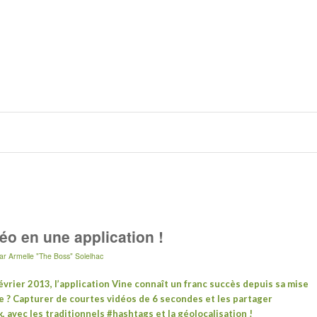
éo en une application !
ar
Armelle "The Boss" Solelhac
vrier 2013, l’application
Vine
connaît un franc succès depuis sa mise
dée ? Capturer de courtes vidéos de 6 secondes et les partager
 avec les traditionnels #hashtags et la géolocalisation !