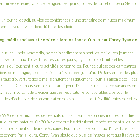
rature extérieure, la tenue de rigueur est jeans, bottes de cuir et chapeau Stetson.
r un tournoi de golf, suivies de conférences d’une trentaine de minutes maximum.
 temps. Nous avons donc dû faire des choix :
ng, média sociaux et service client ne font qu’un ! » par Corey Ryan de
 que les lundis, vendredis, samedis et dimanches sont les meilleures journées
iser son taux d’ouverture. Les autres jours, il y a trop de « bruit » et les
mails qui touchent à leurs activités personnelles. Pour ce qui est des campagnes
ions de montagne, celles lancées du 15 octobre jusqu’au 15 Janvier sont les plus
s taux d’ouverture des e-mails chutent drastiquement. Pour la saison d’été, l’idéal
 5 Juillet. Cela nous semble bien tardif pour déclencher un achat de vacances en
 il est important de préciser que ces résultats ne sont valables que pour le
itudes d’achats et de consommation des vacances sont très différentes de celles
 69% des destinataires des e-mails utilisent leurs téléphones mobiles pour lire
r leurs ordinateurs. Or 70 % d’entre eux les détruisent immédiatement si ça ne le
as correctement sur leurs téléphones. Pour maximiser son taux d’ouverture, il est
rectement. Par ailleurs, Corey Ryan ajoute que plus les images sont qualitatives et