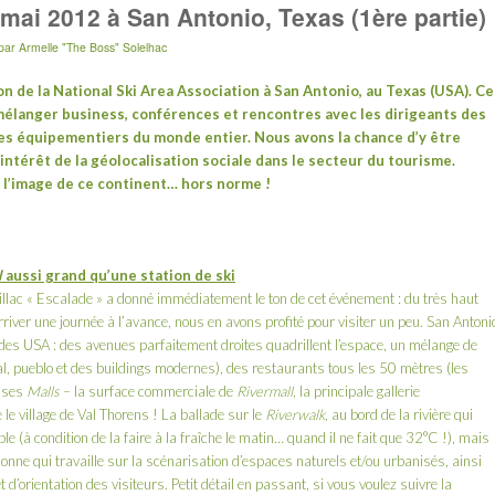
mai 2012 à San Antonio, Texas (1ère partie)
par
Armelle "The Boss" Solelhac
on de la
National Ski Area Association
à San Antonio, au Texas (USA). Ce
 mélanger business, conférences et rencontres avec les dirigeants des
es équipementiers du monde entier. Nous avons la chance d’y être
’intérêt de la géolocalisation sociale dans le secteur du tourisme.
l’image de ce continent… hors norme !
l
aussi grand qu’une station de ski
llac
« Escalade » a donné immédiatement le ton de cet événement : du très haut
ver une journée à l’avance, nous en avons profité pour visiter un peu.
San Antoni
d des USA : des avenues parfaitement droites quadrillent l’espace, un mélange de
ial, pueblo et des buildings modernes), des restaurants tous les 50 mètres (les
enses
Malls
– la surface commerciale de
Rivermall
, la principale gallerie
le village de
Val Thorens
! La ballade sur le
Riverwalk,
au bord de la rivière qui
ble (à condition de la faire à la fraîche le matin… quand il ne fait que 32°C !), mais
onne qui travaille sur la scénarisation d’espaces naturels et/ou urbanisés, ainsi
d’orientation des visiteurs. Petit détail en passant, si vous voulez suivre la