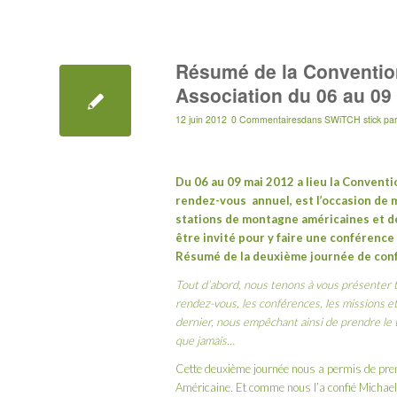
Résumé de la Convention
Association du 06 au 09
12 juin 2012
0 Commentaires
dans
SWiTCH stick
pa
Du 06 au 09 mai 2012 a lieu la Conventi
rendez-vous
annuel,
est l’occasion de
stations de montagne américaines et d
être
invité pour y faire une conférence
Résumé de la deuxième journée de con
Tout d’abord, nous tenons à vous présenter to
rendez-vous, les conférences, les missions et
dernier, nous empêchant ainsi de prendre le
que jamais…
Cette deuxième journée nous a permis de pre
Américaine. Et comme nous l’a confié Michael