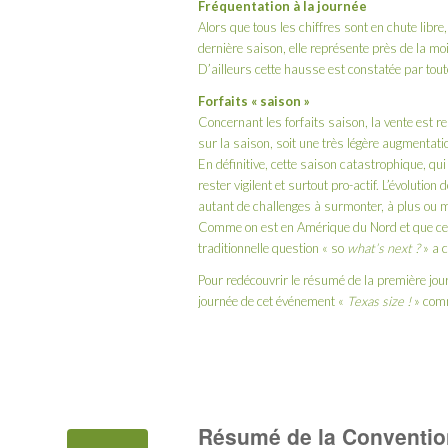
Fréquentation à la journée
Alors que tous les chiffres sont en chute libre
dernière saison, elle représente près de la moi
D’ailleurs cette hausse est constatée par tout
Forfaits « saison »
Concernant les forfaits saison, la vente est r
sur la saison, soit une très légère augmentatio
En définitive, cette saison catastrophique, qui
rester vigilent et surtout pro-actif. L’évolutio
autant de challenges à surmonter, à plus ou 
Comme on est en Amérique du Nord et que ce n
traditionnelle question « so
what’s next ?
» a c
Pour redécouvrir le résumé de la première jou
journée de cet événement «
Texas size !
» comm
Résumé de la Convention