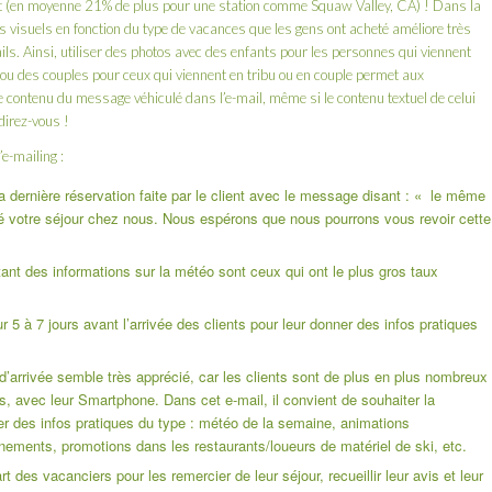
ant (en moyenne 21% de plus pour une station comme Squaw Valley, CA) ! Dans la
ces visuels en fonction du type de vacances que les gens ont acheté améliore très
ails. Ainsi, utiliser des photos avec des enfants pour les personnes qui viennent
 ou des couples pour ceux qui viennent en tribu ou en couple permet aux
e contenu du message véhiculé dans l’e-mail, même si le contenu textuel de celui
direz-vous !
e-mailing :
a dernière réservation faite par le client avec le message disant : « le même
vé votre séjour chez nous. Nous espérons que nous pourrons vous revoir cette
tant des informations sur la météo sont ceux qui ont le plus gros taux
 5 à 7 jours avant l’arrivée des clients pour leur donner des infos pratiques
d’arrivée semble très apprécié, car les clients sont de plus en plus nombreux
s, avec leur Smartphone. Dans cet e-mail, il convient de souhaiter la
er des infos pratiques du type : météo de la semaine, animations
énements, promotions dans les restaurants/loueurs de matériel de ski, etc.
 des vacanciers pour les remercier de leur séjour, recueillir leur avis et leur