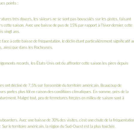
ues points :
atures très douces, les skieurs ne se sont pas bousculés sur les pistes, faisant
rs cette saison. Avec une baisse de pus de 15% par rapport à l’hiver dernier, cette
is vingt ans.
 face à cette baisse de fréquentation, le déclin étant particulièrement significatif a
, ainsi que dans les Rocheuses.
igements records, les États-Unis ont du affronter cette saison les pires depuis
es ont décliné de 7,5% sur l’ensemble du territoire américain. Beaucoup de
leurs portes plus tôt en raison des conditions climatiques. En somme, près de la
aturément. Malgré tout, peu de fermetures forçées en milieu de saison sont à
wboarders. Avec une baisse de 30% des visites, c’est une chute de la fréquentatio
 Sur le territoire américain, la région du Sud-Ouest est la plus touchée.