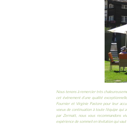
Nous tenons à remercier très chaleureusement
cet évènement d’une qualité exceptionnelle
Fournier et Virginie Pastore pour leur accu
voeux de continuation à toute l’équipe qui 
par Zermatt, nous vous recommandons vi
expérience de sommeil en lévitation qui vaut 