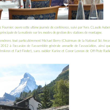
Fournier, ouvre cette ultime journée de conférence, suivi par Yves CLaude Auber
 principale de la matinée sur les modes de gestion des stations de montagne.
etiendrons tout particulièrement Michael Berry (Chairman de la
National Ski Area
2012 à l’occasion de l’assemblée générale annuelle de l’association, ainsi qu
mikron
et
Fact-Finder
), sans oublier Karine et Conor Lennon de
Off-Piste Radi