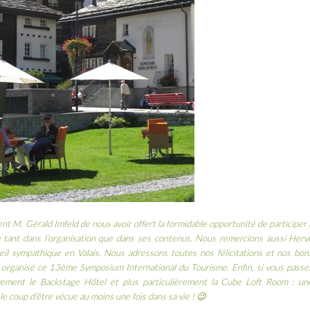
 M. Gérald Imfeld de nous avoir offert la formidable opportunité de participer 
 tant dans l’organisation que dans ses contenus. Nous remercions aussi Herv
eil sympathique en Valais. Nous adressons toutes nos félicitations et nos bon
a organisé ce
13ème Symposium International du Tourisme
. Enfin, si vous passe
vement le
Backstage Hôtel
et plus particulièrement la Cube Loft Room : un
le coup d’être vécue au moins une fois dans sa vie ! 😉