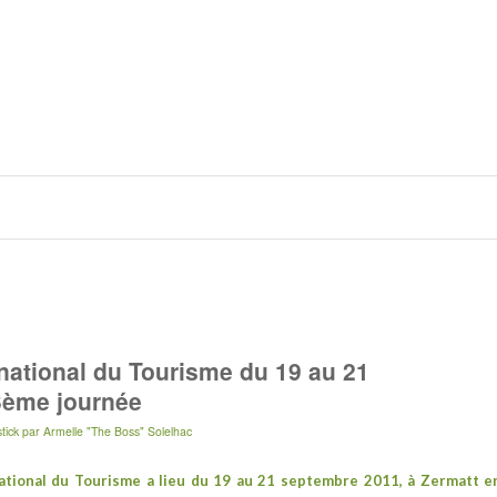
ational du Tourisme du 19 au 21
3ème journée
tick
par
Armelle "The Boss" Solelhac
ational du Tourisme
a lieu du 19 au 21 septembre 2011, à
Zermatt
e