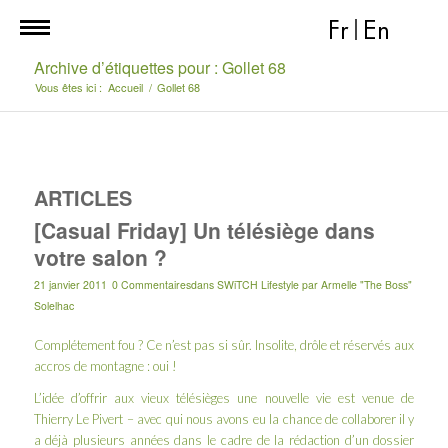
Fr
|
En
Archive d’étiquettes pour : Gollet 68
Vous êtes ici :
Accueil
/
Gollet 68
ARTICLES
[Casual Friday] Un télésiège dans
votre salon ?
21 janvier 2011
0 Commentaires
dans
SWiTCH Lifestyle
par
Armelle "The Boss"
Solelhac
Complétement fou ? Ce n’est pas si sûr. Insolite, drôle et réservés aux
accros de montagne : oui !
L’idée d’offrir aux vieux télésièges une nouvelle vie est venue de
Thierry Le Pivert – avec qui nous avons eu la chance de collaborer il y
a déjà plusieurs années dans le cadre de la rédaction d’un dossier