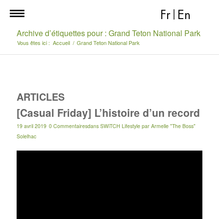
Fr
|
En
Archive d’étiquettes pour : Grand Teton National Park
Vous êtes ici :
Accueil
/
Grand Teton National Park
ARTICLES
[Casual Friday] L’histoire d’un record
19 avril 2019
0 Commentaires
dans
SWiTCH Lifestyle
par
Armelle "The Boss"
Solelhac