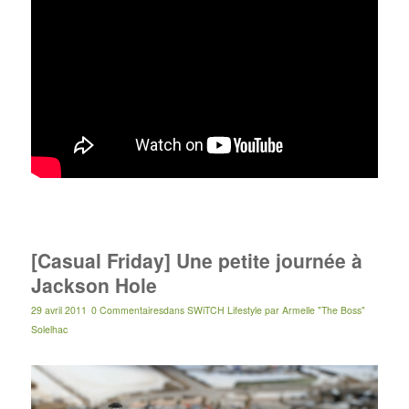
[Casual Friday] Une petite journée à
Jackson Hole
29 avril 2011
0 Commentaires
dans
SWiTCH Lifestyle
par
Armelle "The Boss"
Solelhac