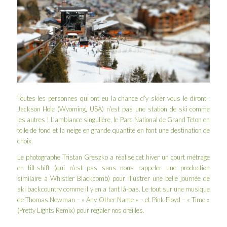
Toutes les personnes qui ont eu la chance d’y skier vous le diront :
Jackson Hole
(Wyoming, USA) n’est pas une station de ski comme
les autres ! L’ambiance singulière, le Parc National de Grand Teton en
toile de fond et la neige en grande quantité en font une destination de
choix.
Le photographe
Tristan Greszko
a réalisé cet hiver un court métrage
en tilt-shift (qui n’est pas sans nous rappeler
une production
similaire à Whistler Blackcomb
) pour illustrer une belle journée de
ski backcountry comme il y en a tant là-bas. Le tout sur une musique
de Thomas Newman – « Any Other Name » – et Pink Floyd – « Time »
(Pretty Lights Remix) pour régaler nos oreilles.