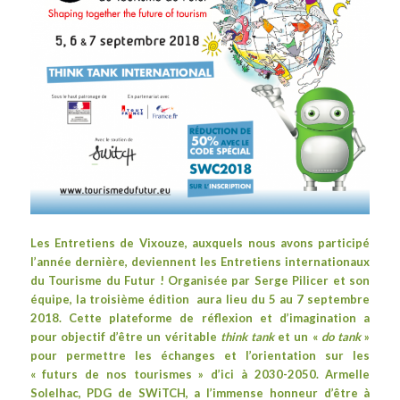
Les Entretiens de Vixouze, auxquels
nous avons participé
l’année dernière
, deviennent les
Entretiens internationaux
du Tourisme du Futur
!
Organisée par
Serge Pilicer
et son
équipe, la troisième édition aura lieu du 5 au 7 septembre
2018. Cette p
lateforme
de réflexion et d’imagination a
pour
objectif d’être un véritable
think tank
et un «
do tank
»
pour permettre les échanges et l’orientation sur les
« futurs de nos tourismes » d’ici à 2030-2050. Armelle
Solelhac, PDG de SWiTCH, a l’immense honneur d’être à