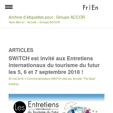
Fr
|
En
Archive d’étiquettes pour : Groupe ACCOR
Vous êtes ici :
Accueil
/
Groupe ACCOR
ARTICLES
SWiTCH est invité aux Entretiens
internationaux du tourisme du futur
les 5, 6 et 7 septembre 2018 !
30 mai 2018
0 Commentaires
dans
SWiTCH stick
par
Armelle "The Boss"
Solelhac