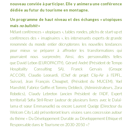
nouveau conviée à participer. Elle y animera une conférence
dédiée au futur du tourisme en montagne.
Un programme de haut niveau et des échanges « utopiques
mais
no bullshit
»
Mélant conférences « utopiques », tables rondes, pitchs de start-up et
conférences des « imaginaires », les intervenants experts de grande
renommée du monde entier décrypterons les nouvelles tendances
pour mieux se préparer à affronter les transformations qui
pourraient nous surprendre. Ainsi, des personnalités telles
que David Lebon (EUROPACITY), Gérard André (Président de Tempo
Hospitality Consulting SA), Franck Gervais (Groupe
ACCOR), Claudio Leonardi, (Chef de projet Clip-Air à l’EPFL,
Suisse), Jean François Chougnet, (Président du MUCEM), Yoel
Mansfeld, Fabrice Goffin et Tommy Deblieck, (Administrateurs, Zora
Robotics), Claudy Lebreton (ancien Président de l’ADF, Expert
territorial) Sofia Stril-Rever (auteur de plusieurs livres avec le Dalaï-
lama et sœur Emmanuelle) ou encore Laurent Queige (Directeur du
Welcom City Lab) présenteront leurs visions sans concession autour
du thème « Du Développement Durable au Développement Ethique et
Responsable dans le Tourisme en 2030-2050 »?