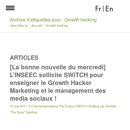
Fr
|
En
Archive d’étiquettes pour : Growth hacking
Vous êtes ici :
Accueil
/
Growth hacking
ARTICLES
[La bonne nouvelle du mercredi]
L’INSEEC sollicite SWiTCH pour
enseigner le Growth Hacker
Marketing et le management des
media sociaux !
10 mai 2017
0 Commentaires
dans
The Empire SWiTCH Building
par
Armelle
"The Boss" Solelhac