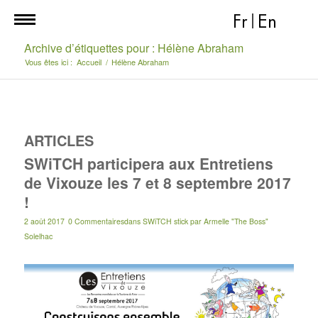
Fr
|
En
Archive d’étiquettes pour : Hélène Abraham
Vous êtes ici :
Accueil
/
Hélène Abraham
ARTICLES
SWiTCH participera aux Entretiens
de Vixouze les 7 et 8 septembre 2017
!
2 août 2017
0 Commentaires
dans
SWiTCH stick
par
Armelle "The Boss"
Solelhac