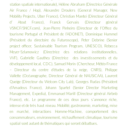
station spatiale internationale), Hélène Abraham (Directrice Générale
Air France / Hop), Alexandre Droulers (General Manager, New
Mobility Projects, Uber France), Christian Mantei (Directeur Général
d’ Atout France), Franck Gervais (Directeur général
VSNCF/SNCF.com), Jean-Pierre Pinheiro (Directeur de l’Office du
tourisme Portugal et Président de l’ADONET), Dominique Hummel
(Président du directoire du Futuroscope), Peter Debrine (Senior
project officer, Sustainable Tourism Program, UNESCO), Rebecca
Meyer-Szlamowicz (Directrice des relations institutionnelles,
VVF), Gabrielle Gauthey (Directrice des investissements et du
développement local, CDC), Samuel Morin (Chercheur, Météo-France
– Directeur du centre d’études de la neige, CNRS), Philippe
Vallette (Océanographe, Directeur Général de NAUSICAA), Laurent
Queige (Directeur du Welcom City Lab), Georges Rudas (Président
d’Amadeus France), Johann Spartel (Senior Director Marketing
Management, Expedia), Emmanuel Marill (Directeur général Airbnb
France), etc. Le
programme
de ces deux jours s’annonce riche,
intense et de très haut niveau. Mobilité, gastronomie, marketing, mise
en marché, interactions Homme-Machine, comportement des
consommateurs, environnement, réchauffement climatique, tourisme
spatial sont autant de thématiques qui seront débattues.