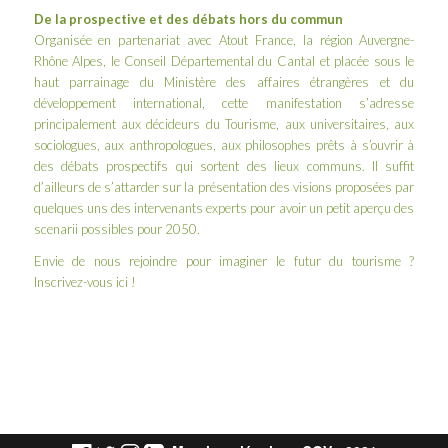
De la prospective et des débats hors du commun
Organisée en partenariat avec Atout France, la région Auvergne-
Rhône Alpes, le Conseil Départemental du Cantal et placée sous le
haut parrainage du Ministère des affaires étrangères et du
développement international, cette manifestation s’adresse
principalement aux décideurs du Tourisme, aux universitaires, aux
sociologues, aux anthropologues, aux philosophes prêts à s’ouvrir à
des débats prospectifs qui sortent des lieux communs. Il suffit
d’ailleurs de s’attarder sur la
présentation des visions proposées par
quelques uns des intervenants experts
pour avoir un petit aperçu des
scenarii possibles pour 2050.
Envie de nous rejoindre pour imaginer le futur du tourisme ?
Inscrivez-vous
ici
!