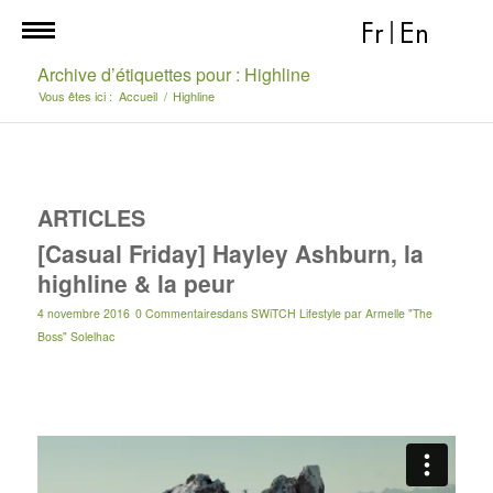
Fr
|
En
Archive d’étiquettes pour : Highline
Vous êtes ici :
Accueil
/
Highline
ARTICLES
[Casual Friday] Hayley Ashburn, la
highline & la peur
4 novembre 2016
0 Commentaires
dans
SWiTCH Lifestyle
par
Armelle "The
Boss" Solelhac