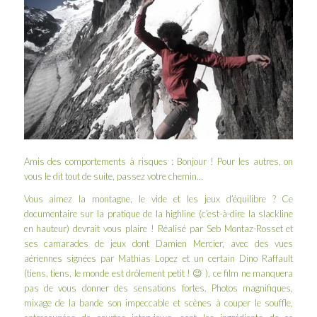
Amis des comportements à risques : Bonjour ! Pour les autres, on
vous le dit tout de suite, passez votre chemin…
Vous aimez la montagne, le vide et les jeux d’équilibre ? Ce
documentaire sur la pratique de la highline (c’est-à-dire la
slackline
en hauteur) devrait vous plaire ! Réalisé par
Seb Montaz-Rosset
et
ses camarades de jeux dont Damien Mercier, avec des vues
aériennes signées par Mathias Lopez et un certain Dino Raffault
(tiens, tiens, le monde est drôlement petit ! 😉 ), ce film ne manquera
pas de vous donner des sensations fortes. Photos magnifiques,
mixage de la bande son impeccable et scènes à couper le souffle,