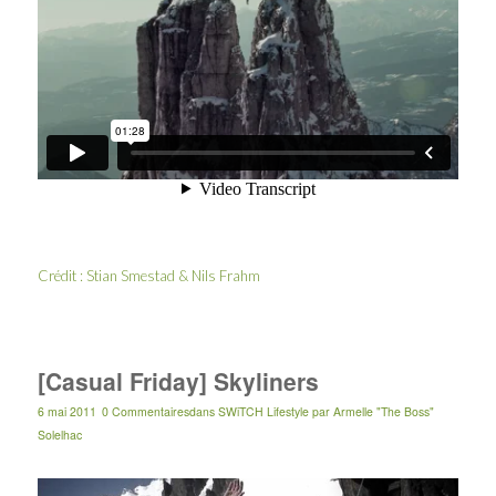
Crédit :
Stian Smestad
& Nils Frahm
[Casual Friday] Skyliners
6 mai 2011
0 Commentaires
dans
SWiTCH Lifestyle
par
Armelle "The Boss"
Solelhac