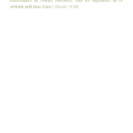
entrecoupées de courtes interviews, sont les ingrédients de ce
véritable petit bijou. Enjoy !
(Durée : 9’58)