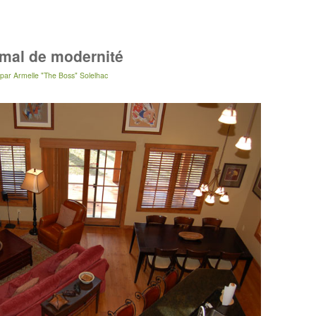
n mal de modernité
par
Armelle "The Boss" Solelhac