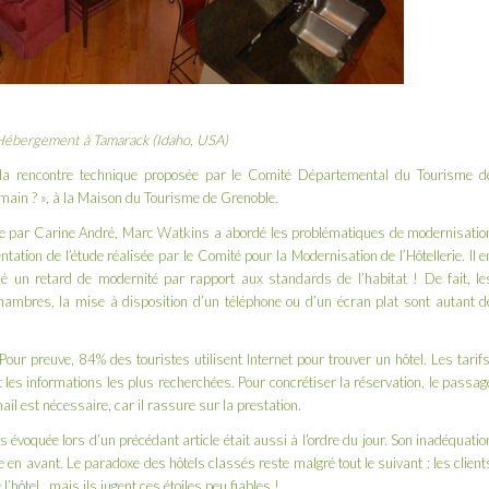
ébergement à Tamarack (Idaho, USA)
la rencontre technique proposée par le Comité Départemental du Tourisme d
demain ? », à la Maison du Tourisme de Grenoble.
e
par Carine André, Marc Watkins a abordé les problématiques de modernisatio
entation de l’étude réalisée par le Comité pour la Modernisation de l’Hôtellerie. Il e
é un retard de modernité par rapport aux standards de l’habitat ! De fait, le
chambres, la mise à disposition d’un téléphone ou d’un écran plat sont autant d
Pour preuve, 84% des touristes utilisent Internet pour trouver un hôtel. Les tarifs
 les informations les plus recherchées. Pour concrétiser la réservation, le passag
l est nécessaire, car il rassure sur la prestation.
els évoquée lors
d’un précédant article
était aussi à l’ordre du jour. Son inadéquatio
se en avant. Le paradoxe des hôtels classés reste malgré tout le suivant : les client
 l’hôtel…mais ils jugent ces étoiles peu fiables !