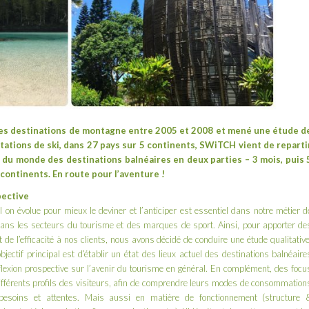
es destinations de montagne
entre 2005 et 2008 et mené une étude d
ations de ski, dans 27 pays sur 5 continents, SWiTCH vient de reparti
our du monde des destinations balnéaires en deux parties – 3 mois, puis 
continents. En route pour l’aventure !
pective
on évolue pour mieux le deviner et l’anticiper est essentiel dans notre métier d
ans les secteurs du tourisme et des marques de sport. Ainsi, pour apporter de
et de l’efficacité à nos clients, nous avons décidé de conduire une étude qualitative
objectif principal est d’établir un état des lieux actuel des destinations balnéaire
lexion prospective sur l’avenir du tourisme en général. En complément, des focu
s différents profils des visiteurs, afin de comprendre leurs modes de consommation
 besoins et attentes. Mais aussi en matière de fonctionnement (structure 