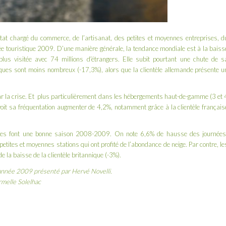
’État chargé du commerce, de l’artisanat, des petites et moyennes entreprises, d
ée touristique 2009. D’une manière générale, la tendance mondiale est à la baiss
plus visitée avec 74 millions d’étrangers. Elle subit pourtant une chute de s
iques sont moins nombreux (-17,3%), alors que la clientèle allemande présente u
 par la crise. Et plus particulièrement dans les hébergements haut-de-gamme (3 et 
air voit sa fréquentation augmenter de 4,2%, notamment grâce à la clientèle français
ables font une bonne saison 2008-2009. On note 6,6% de hausse des journées
petites et moyennes stations qui ont profité de l’abondance de neige. Par contre, le
e la baisse de la clientèle britannique (-3%).
 l’année 2009 présenté par Hervé Novelli.
Armelle Solelhac