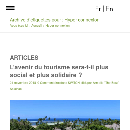
Fr
|
En
Archive d’étiquettes pour : Hyper connexion
Vous êtes ici :
Accueil
/
Hyper connexion
ARTICLES
L’avenir du tourisme sera-t-il plus
social et plus solidaire ?
21 novembre 2018
0 Commentaires
dans
SWiTCH stick
par
Armelle "The Boss"
Solelhac