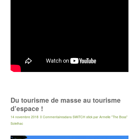
Du tourisme de masse au tourisme
d’espace !
14 novembre 2018
0 Commentaires
dans
SWiTCH stick
par
Armelle "The Boss"
Solelhac