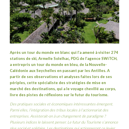
Après
un tour du monde en blanc
qui l’a amené à visiter 274
stations de ski,
Armelle Solelhac
, PDG de l’agence
SWiTCH
,
a entrepris un tour du monde en bleu, de la Nouvelle-
Calédonie aux Seychelles en passant par les Antilles. A
partir de ses observations et analyses faites lors de ses
périples, cette spécialiste des stratégies de mise en
marché des destinations, qui a le voyage chevillé au corps,
livre des pistes de réflexions sur le futur du tourisme.
Des pratiques sociales et économiques intéressantes émergent.
Parmi elles, l’intégration des tribus locales à l’actionnariat des
entreprises. Assisterait-on à un changement de paradigme ?
Plusieurs indices le laissent penser. Le futur du Tourisme s’annonce
plus social et solidaire. Les destinations qui actionneront ce levier