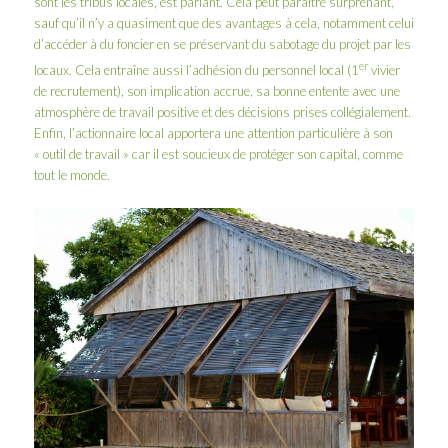
sont les tribus locales, est parlant. Cela peut paraître surprenant,
sauf qu’il n’y a quasiment que des avantages à cela, notamment celui
d’accéder à du foncier en se préservant du sabotage du projet par les
er
locaux. Cela entraîne aussi l’adhésion du personnel local (1
vivier
de recrutement), son implication accrue, sa bonne entente avec une
atmosphère de travail positive et des décisions prises collégialement.
Enfin, l’actionnaire local apportera une attention particulière à son
« outil de travail » car il est soucieux de protéger son capital, comme
tout le monde.