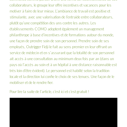
collaborateurs, le groupe leur offre incentives et vacances pour les
motiver à faire de leur mieux. L’ambiance de travail est positive et
stimulante, avec une valorisation de l’entraide entre collaborateurs,
plutôt qu’une compétition des uns contre les autres. Les
établissements COMO adoptent également un management
philanthrope à base d’incentives et de formations autour du monde,
une façon de prendre soin de son personnel. Prendre soin de ses
employés, Outrigger Fidji le fait au sens premier en leur offrant un
service de médecin et en s’assurant que la totalité de son personnel
ait accès à une consultation au minimum deux fois par an (dans un
pays où l’accès au soin et à un hôpital à une distance raisonnable est
très loin d’être évident). Le personnel est habillé selon la tradition
locale et la direction lui confie le choix de ses tenues. Une façon de le
mobiliser et de le rendre fier.
Pour lire la suite de l’article,
c’est ici et c’est gratuit !