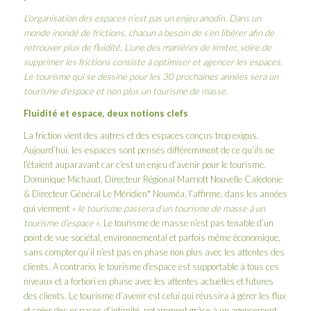
L’organisation des espaces n’est pas un enjeu anodin. Dans un
monde inondé de frictions, chacun a besoin de s’en libérer afin de
retrouver plus de fluidité. L’une des manières de limiter, voire de
supprimer les frictions consiste à optimiser et agencer les espaces.
Le tourisme qui se dessine pour les 30 prochaines années sera un
tourisme d’espace et non plus un tourisme de masse.
Fluidité et espace, deux notions clefs
La friction vient des autres et des espaces conçus trop exigus.
Aujourd’hui, les espaces sont pensés différemment de ce qu’ils ne
l’étaient auparavant car c’est un enjeu d’avenir pour le tourisme.
Dominique Michaud, Directeur Régional Marriott Nouvelle Calédonie
& Directeur Général Le Méridien* Nouméa, l’affirme, dans les années
qui viennent
« le tourisme passera d’un tourisme de masse à un
tourisme d’espace
». Le tourisme de masse n’est pas tenable d’un
point de vue sociétal, environnemental et parfois même économique,
sans compter qu’il n’est pas en phase non plus avec les attentes des
clients. A contrario, le tourisme d’espace est supportable à tous ces
niveaux et a fortiori en phase avec les attentes actuelles et futures
des clients. Le tourisme d’avenir est celui qui réussira à gérer les flux
et créer des espaces d’intimité, notamment grâce à un agencement