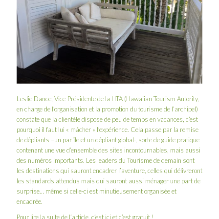
Leslie Dance, Vice-Présidente de la HTA (Hawaiian Tourism Autority,
en charge de l’organisation et la promotion du tourisme de l’archipel)
constate que la clientèle dispose de peu de temps en vacances, c’est
pourquoi il faut lui « mâcher » l’expérience. Cela passe par la remise
de dépliants –un par île et un dépliant global-, sorte de guide pratique
contenant une vue d’ensemble des sites incontournables, mais aussi
des numéros importants. Les leaders du Tourisme de demain sont
les destinations qui sauront encadrer l’aventure, celles qui délivreront
les standards attendus mais qui sauront aussi ménager une part de
surprise… même si celle-ci est minutieusement organisée et
encadrée.
Pour lire la suite de l’article,
c’est ici et c’est gratuit !