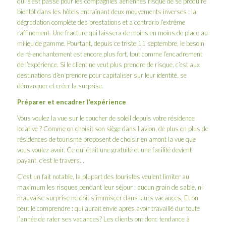
qui s’est passé pour les compagnies aériennes risque de se produire
bientôt dans les hôtels entraînant deux mouvements inverses : la
dégradation complète des prestations et a contrario l’extrême
raffinement. Une fracture qui laissera de moins en moins de place au
milieu de gamme. Pourtant, depuis ce triste 11 septembre, le besoin
de ré-enchantement est encore plus fort, tout comme l’encadrement
de l’expérience. Si le client ne veut plus prendre de risque, c’est aux
destinations d’en prendre pour capitaliser sur leur identité, se
démarquer et créer la surprise.
Préparer et encadrer l’expérience
Vous voulez la vue sur le coucher de soleil depuis votre résidence
locative ? Comme on choisit son siège dans l’avion, de plus en plus de
résidences de tourisme proposent de choisir en amont la vue que
vous voulez avoir. Ce qui était une gratuité et une facilité devient
payant, c’est le travers…
C’est un fait notable, la plupart des touristes veulent limiter au
maximum les risques pendant leur séjour : aucun grain de sable, ni
mauvaise surprise ne doit s’immiscer dans leurs vacances. Et on
peut le comprendre : qui aurait envie après avoir travaillé dur toute
l’année de rater ses vacances? Les clients ont donc tendance à