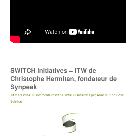
SWiTCH Initiatives – ITW de
Christophe Hermitan, fondateur de
Synpeak
13 mars 2014
0 Commentaires
dans
SWiTCH Initiatives
par
Armelle "The Boss"
Solelhac