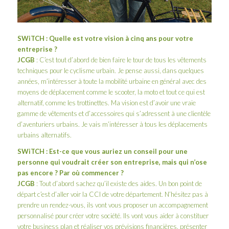
SWiTCH
: Quelle est votre vision à cinq ans pour votre
entreprise ?
JCGB
: C’est tout d’abord de bien faire le tour de tous les vêtements
techniques pour le cyclisme urbain. Je pense aussi, dans quelques
années, m’intéresser à toute la mobilité urbaine en général avec des
moyens de déplacement comme le scooter, la moto et tout ce qui est
alternatif, comme les trottinettes. Ma vision est d’avoir une vraie
gamme de vêtements et d’accessoires qui s’adressent à une clientèle
d’aventuriers urbains. Je vais m’intéresser à tous les déplacements
urbains alternatifs.
SWiTCH
: Est-ce que vous auriez un conseil pour une
personne qui voudrait créer son entreprise, mais qui n’ose
pas encore ? Par où commencer ?
JCGB
: Tout d’abord sachez qu’il existe des aides. Un bon point de
départ c’est d’aller voir la CCI de votre département. N’hésitez pas à
prendre un rendez-vous, ils vont vous proposer un accompagnement
personnalisé pour créer votre société. Ils vont vous aider à constituer
votre business plan et réaliser vos prévisions financières, présenter