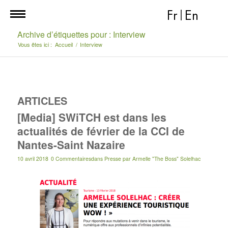
Fr
|
En
Archive d’étiquettes pour : Interview
Vous êtes ici :
Accueil
/
Interview
ARTICLES
[Media] SWiTCH est dans les
actualités de février de la CCI de
Nantes-Saint Nazaire
10 avril 2018
0 Commentaires
dans
Presse
par
Armelle "The Boss" Solelhac