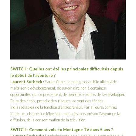
SWiTCH : Quelles ont été les principales difficultés depuis
le début de l’aventure ?
Laurent Surbeck :
Sans hésiter, la plus grosse difficulté est de
maîtriser le développement, de savoir dire non à certaines
opportunités qui se présentent, de prendre le temps de se développer.
Faire des choix, prendre des risques, ce sont des tâches
indissociables de la fonction d’entrepreneur. Par ailleurs, comme
toutes les chaines de télévision, nous devrons prévoir l’avenir de la
diffusion, de la consommation de la télévision.
SWiTCH : Comment vois-tu Montagne TV dans 5 ans ?