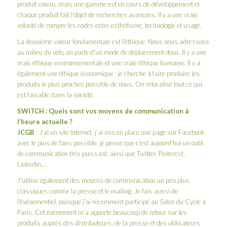
produit connu, mais une gamme est en cours de développement et
chaque produit fait l’objet de recherches avancées. Il y a une vraie
volonté de rompre les codes entre esthétisme, technologie et usage.
La deuxième valeur fondamentale est l’éthique. Nous nous adressons
au milieu du vélo, on parle d’un mode de déplacement doux. Il y a une
vraie éthique environnementale et une vraie éthique humaine. Il y a
également une éthique économique : je cherche à faire produire les
produits le plus proches possible de nous. On relocalise tout ce qui
est faisable dans la société.
SWiTCH
: Quels sont vos moyens de communication à
l’heure actuelle ?
JCGB
: J’ai un
site Internet
, j’ai mis en place une
page sur Facebook
avec le plus de fans possible, je pense que c’est aujourd’hui un outil
de communication très puissant, ainsi que
Twitter
,
Pinterest
,
Linkedin,…
J’utilise également des moyens de communication un peu plus
classiques comme la presse et le mailing. Je fais aussi de
l’évènementiel, puisque j’ai récemment participé au Salon du Cycle à
Paris. Cet évènement m’a apporté beaucoup de retour sur les
produits auprès des distributeurs, de la presse et des utilisateurs