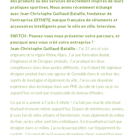
des produits ou des services directement inspirés de leurs
pratiques sportives. Nous avons récemment échangé
avec Jean-Christophe Guillaud-Bataille
, f
ondateur de
l’entreprise
ESTHETE
, marque française de vêtements et
accessoires intelligents pour le vélo en ville
. Interview.
SWiTCH : Pouvez-vous nous présenter votre parcours, et
pourquoi avez-vous créé votre entreprise ?
Jean-Christophe
Guillaud-Bataille
:
J’ai 32 ans et suis
originaire de la région Rhône Alpes. J’ai une formation double
d’Ingénieur et de Designer produits. J’ai pratiqué les deux
compétences dans deux postes différents. J’ai d’abord été ingénieur
designer produit dans une agence de Grenoble dans le secteur des
sports de montagne et également du vélo. J’ai eu une deuxième
expérience plus technique dans une PME du côté de Lyon, où je vis
aujourd’hui, en tant que responsable du bureau d’études.
Ce qui m’a amené à Cycles Esthète ! J’ai fait pas mal de vélo étant
étudiant et encore même aujourd’hui. Depuis de nombreuses années,
je suis fan de vélos urbains et fonctionnels, mais également du milieu
du fixie, où les vélos sont très esthétiques. En travaillant en tant que
designer dans ce milieu, j’ai eu beaucoup idées sur l’équipement du
cycliste. J’ai constaté qu’il manquait quelque chose aujourd’hui pour