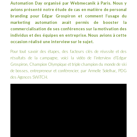
Automation Day
organisé par
Webmecanik
à Paris. Nous y
avions présenté notre étude de cas en matière de
personal
branding pour Edgar Grospiron
et comment l’usage du
marketing automation
avait permis de booster la
commercialisation de ses conférences sur la motivation des
individus et des équipes en entreprise. Nous avions à cette
occasion réalisé une interview sur le sujet.
Pour tout savoir des étapes, des facteurs clés de réussite et des
résultats de la campagne, voici la vidéo de l’interview d’Edgar
Grospiron, Champion Olympique et triple champion du monde de ski
de bosses, entrepreneur et conférencier, par Armelle Solelhac, PDG
des Agences SWiTCH.