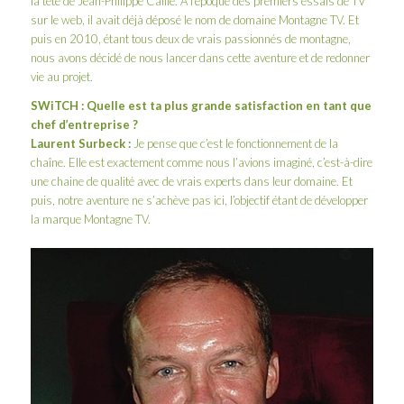
la tête de Jean-Philippe Caille. A l’époque des premiers essais de TV
sur le web, il avait déjà déposé le nom de domaine Montagne TV. Et
puis en 2010, étant tous deux de vrais passionnés de montagne,
nous avons décidé de nous lancer dans cette aventure et de redonner
vie au projet.
SWiTCH : Quelle est ta plus grande satisfaction en tant que
chef d’entreprise ?
Laurent Surbeck :
Je pense que c’est le fonctionnement de la
chaîne. Elle est exactement comme nous l’avions imaginé, c’est-à-dire
une chaine de qualité avec de vrais experts dans leur domaine. Et
puis, notre aventure ne s’achève pas ici, l’objectif étant de développer
la marque Montagne TV.