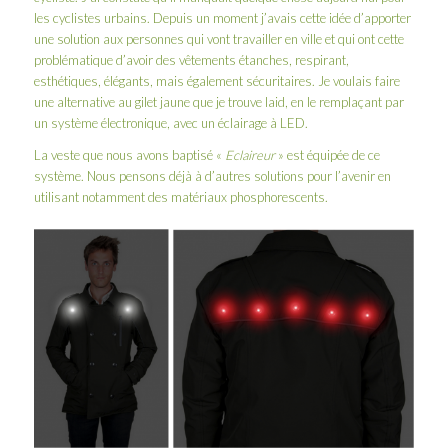
les cyclistes urbains. Depuis un moment j’avais cette idée d’apporter
une solution aux personnes qui vont travailler en ville et qui ont cette
problématique d’avoir des vêtements étanches, respirant,
esthétiques, élégants, mais également sécuritaires. Je voulais faire
une alternative au gilet jaune que je trouve laid, en le remplaçant par
un système électronique, avec un éclairage à LED.
La veste que nous avons baptisé «
Eclaireur
» est équipée de ce
système. Nous pensons déjà à d’autres solutions pour l’avenir en
utilisant notamment des matériaux phosphorescents.