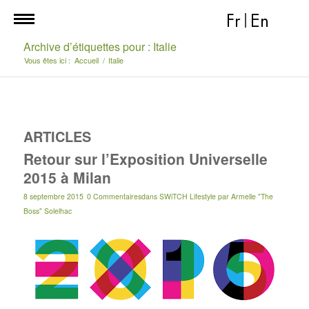
Fr
|
En
Archive d’étiquettes pour : Italie
Vous êtes ici :
Accueil
/
Italie
ARTICLES
Retour sur l’Exposition Universelle
2015 à Milan
8 septembre 2015
0 Commentaires
dans
SWiTCH Lifestyle
par
Armelle "The
Boss" Solelhac