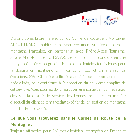
Dix ans après la première édition du Carnet de Route de la Montagne,
ATOUT FRANCE
publie un nouveau document sur l’évolution de la
montagne française, en partenariat avec
Rhône-Alpes Tourisme
,
Savoie Mont-Blanc
et la
DATAR
. Cette publication consiste en une
analyse détaillée du degré d’attirance des clientèles touristiques pour
la destination montagne en hiver et en été, et en analyse les
évolutions. SWiTCH a été sollicité, aux côtés de nombreux cabinets
spécialisés, pour contribuer à l’élaboration du deuxième chapitre de
cet ouvrage. Vous pourrez donc retrouver une partie de nos messages
clés sur la qualité de service, les bonnes pratiques en matière
d’accueil du client et le marketing expérientiel en station de montagne
à partir de la page 45.
Ce que vous trouverez dans le Carnet de Route de la
Montagne :
Toujours attractive pour 2/3 des clientèles interrogées en France et