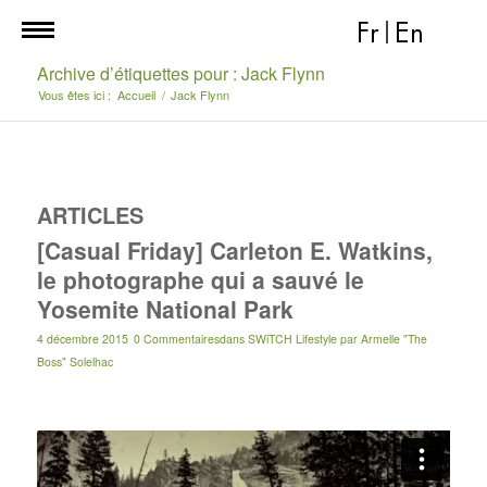
Fr
|
En
Archive d’étiquettes pour : Jack Flynn
Vous êtes ici :
Accueil
/
Jack Flynn
ARTICLES
[Casual Friday] Carleton E. Watkins,
le photographe qui a sauvé le
Yosemite National Park
4 décembre 2015
0 Commentaires
dans
SWiTCH Lifestyle
par
Armelle "The
Boss" Solelhac