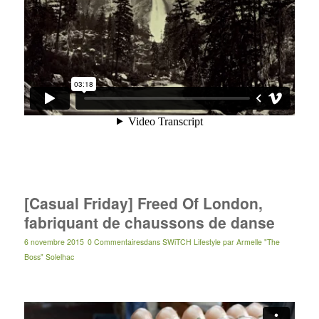
[Casual Friday] Freed Of London,
fabriquant de chaussons de danse
6 novembre 2015
0 Commentaires
dans
SWiTCH Lifestyle
par
Armelle "The
Boss" Solelhac