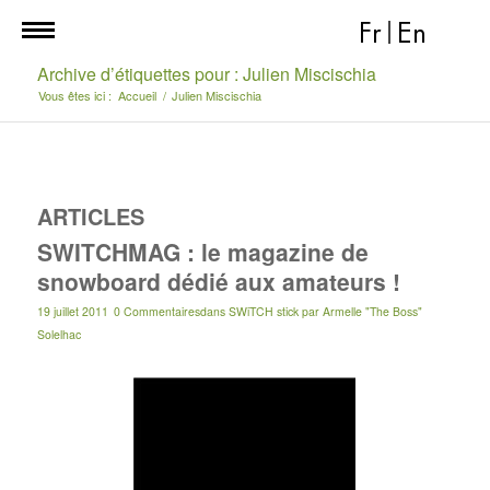
Fr
|
En
Archive d’étiquettes pour : Julien Miscischia
Vous êtes ici :
Accueil
/
Julien Miscischia
ARTICLES
SWITCHMAG : le magazine de
snowboard dédié aux amateurs !
19 juillet 2011
0 Commentaires
dans
SWiTCH stick
par
Armelle "The Boss"
Solelhac