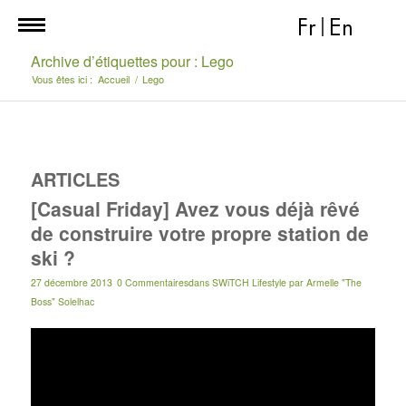
Fr
|
En
Archive d’étiquettes pour : Lego
Vous êtes ici :
Accueil
/
Lego
ARTICLES
[Casual Friday] Avez vous déjà rêvé
de construire votre propre station de
ski ?
27 décembre 2013
0 Commentaires
dans
SWiTCH Lifestyle
par
Armelle "The
Boss" Solelhac