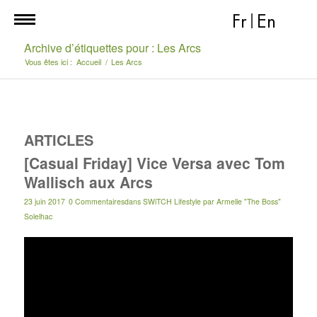
Fr
|
En
Archive d’étiquettes pour : Les Arcs
Vous êtes ici :
Accueil
/
Les Arcs
ARTICLES
[Casual Friday] Vice Versa avec Tom
Wallisch aux Arcs
23 juin 2017
0 Commentaires
dans
SWiTCH Lifestyle
par
Armelle "The Boss"
Solelhac