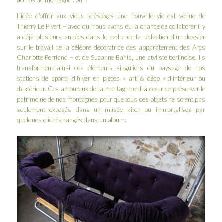
accros de montagne : oui !
L’idée d’offrir aux vieux télésièges une nouvelle vie est venue de
Thierry Le Pivert – avec qui nous avons eu la chance de collaborer il y
a déjà plusieurs années dans le cadre de la rédaction d’un dossier
sur le travail de la célèbre décoratrice des apparatement des Arcs
Charlotte Perriand – et de Suzanne Bahls, une styliste berlinoise. Ils
transforment ainsi ces éléments singuliers du paysage de nos
stations de sports d’hiver en pièces « art & déco » d’intérieur ou
d’extérieur. Ces amoureux de la montagne ont à cœur de préserver le
patrimoine de nos montagnes pour que tous ces objets ne soient pas
seulement exposés dans un musée kitch ou immortalisés par
quelques clichés rangés dans un album.