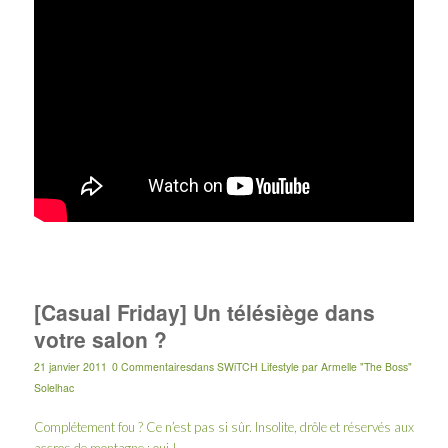
[Casual Friday] Un télésiège dans
votre salon ?
21 janvier 2011
0 Commentaires
dans
SWiTCH Lifestyle
par
Armelle "The Boss"
Solelhac
Complétement fou ? Ce n’est pas si sûr. Insolite, drôle et réservés aux