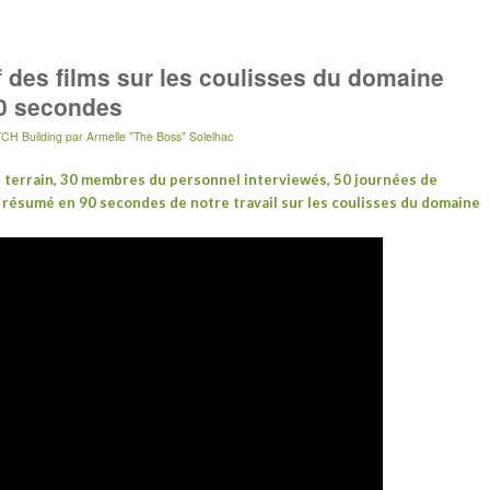
 des films sur les coulisses du domaine
90 secondes
CH Building
par
Armelle "The Boss" Solelhac
le terrain, 30 membres du personnel interviewés, 50 journées de
e résumé en 90 secondes de notre travail sur les coulisses du domaine