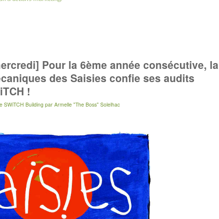
ercredi] Pour la 6ème année consécutive, la
aniques des Saisies confie ses audits
WiTCH !
e SWiTCH Building
par
Armelle "The Boss" Solelhac