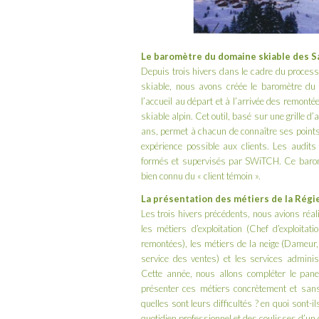
Le baromètre du domaine skiable des Sai
Depuis trois hivers dans le cadre du processu
skiable, nous avons créée le baromètre du d
l’accueil au départ et à l’arrivée des remont
skiable alpin. Cet outil, basé sur une grille 
ans, permet à chacun de connaître ses points f
expérience possible aux clients. Les audits
formés et supervisés par SWiTCH. Ce baromèt
bien connu du « client témoin ».
La présentation des métiers de la Rég
Les trois hivers précédents, nous avions réali
les métiers d’exploitation (Chef d’exploita
remontées), les métiers de la neige (Dameur,
service des ventes) et les services administr
Cette année, nous allons compléter le pane
présenter ces métiers concrètement et sans
quelles sont leurs difficultés ? en quoi sont-
quotidien professionnel et des coulisses d’un