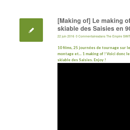
[Making of] Le making of
skiable des Saisies en 
22 juin 2016
0 Commentaires
dans
The Empire SWiT
10 films, 25 journées de tournage sur 
montage et… 1 making of ! Voici donc l
skiable des Saisies. Enjoy !