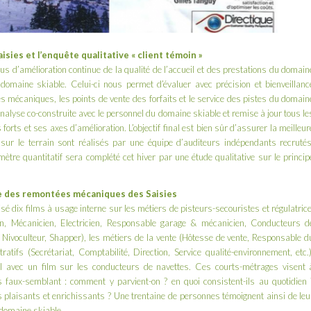
sies et l’enquête qualitative « client témoin »
s d’amélioration continue de la qualité de l’accueil et des prestations du domain
omaine skiable. Celui-ci nous permet d’évaluer avec précision et bienveillanc
ées mécaniques, les points de vente des forfaits et le service des pistes du domain
d’analyse co-construite avec le personnel du domaine skiable et remise à jour tous le
orts et ses axes d’amélioration. L’objectif final est bien sûr d’assurer la meilleur
 sur le terrain sont réalisés par une équipe d’auditeurs indépendants recrutés
re quantitatif sera complété cet hiver par une étude qualitative sur le princip
ie des remontées mécaniques des Saisies
sé dix films à usage interne sur les métiers de pisteurs-secouristes et régulatrice
tion, Mécanicien, Electricien, Responsable garage & mécanicien, Conducteurs d
 Nivoculteur, Shapper), les métiers de la vente (Hôtesse de vente, Responsable d
atifs (Secrétariat, Comptabilité, Direction, Service qualité-environnement, etc.)
l avec un film sur les conducteurs de navettes. Ces courts-métrages visent 
 faux-semblant : comment y parvient-on ? en quoi consistent-ils au quotidien 
ils plaisants et enrichissants ? Une trentaine de personnes témoignent ainsi de leu
 domaine skiable.