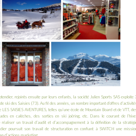
tendier, rejoints ensuite par leurs enfants, la société Julien Sports SAS exploite 
 ski des Saisies (73). Au fil des années, un nombre important d’offres d’activité
ue LES SAISIES AVENTURES, telles qu’une école de Mountain Board et de VTT, de
des en calèches, des sorties en ski joëring, etc. Dans le courant de l’hive
éaliser un travail d’audit et d’accompagnement à la définition de la stratégi
endier poursuit son travail de structuration en confiant à SWiTCH une missio
an d’actions marketing.