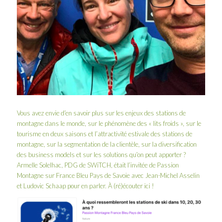
Vous avez envie d’en savoir plus sur les enjeux des stations de
montagne dans le monde, sur le phénomène des « lits froids », sur le
tourisme en deux saisons et l’attractivité estivale des stations de
montagne, sur la segmentation de la clientèle, sur la diversification
des business models et sur les solutions qu’on peut apporter ?
Armelle Solelhac, PDG de SWiTCH, était l’invitée de Passion
Montagne sur
France Bleu Pays de Savoie
avec
Jean-Michel Asselin
et Ludovic Schaap pour en parler. À (ré)écouter
ici
!