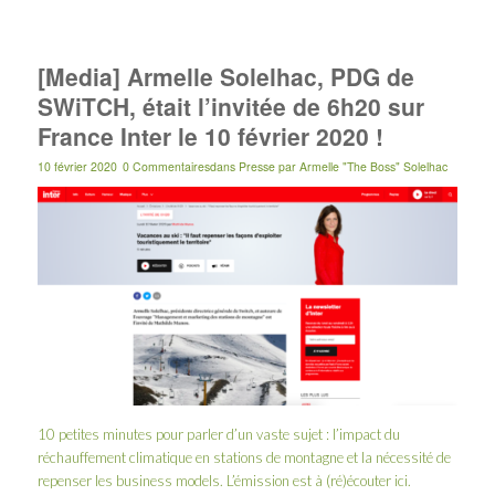
[Media] Armelle Solelhac, PDG de
SWiTCH, était l’invitée de 6h20 sur
France Inter le 10 février 2020 !
10 février 2020
0 Commentaires
dans
Presse
par
Armelle "The Boss" Solelhac
10 petites minutes pour parler d’un vaste sujet : l’impact du
réchauffement climatique en stations de montagne et la nécessité de
repenser les business models. L’émission est à (ré)écouter
ici
.