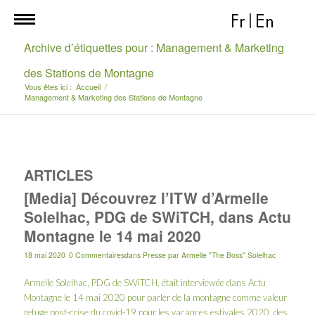
Fr
|
En
Archive d’étiquettes pour : Management & Marketing
des Stations de Montagne
Vous êtes ici :
Accueil
/
Management & Marketing des Stations de Montagne
ARTICLES
[Media] Découvrez l’ITW d’Armelle
Solelhac, PDG de SWiTCH, dans Actu
Montagne le 14 mai 2020
18 mai 2020
0 Commentaires
dans
Presse
par
Armelle "The Boss" Solelhac
Armelle Solelhac, PDG de SWiTCH, était interviewée dans
Actu
Montagne
le 14 mai 2020 pour parler de la montagne comme valeur
refuge post-crise du covid-19 pour les vacances estivales 2020, des