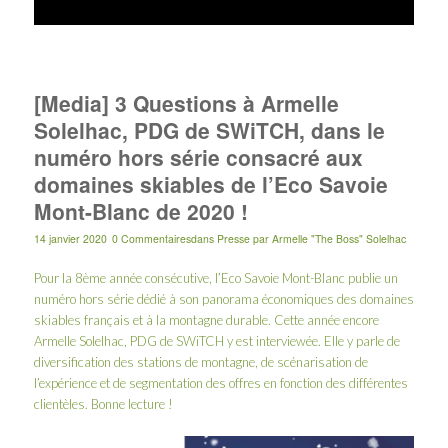
[Media] 3 Questions à Armelle
Solelhac, PDG de SWiTCH, dans le
numéro hors série consacré aux
domaines skiables de l’Eco Savoie
Mont-Blanc de 2020 !
14 janvier 2020
0 Commentaires
dans
Presse
par
Armelle "The Boss" Solelhac
Pour la 8ème année consécutive, l’
Eco Savoie Mont-Blanc
publie un
numéro hors série dédié à son panorama économiques des domaines
skiables français et à la montagne durable. Cette année encore
Armelle Solelhac
, PDG de SWiTCH y est interviewée. Elle y parle de
diversification des stations de montagne, de scénarisation de
l’expérience et de segmentation des offres en fonction des différentes
clientèles. Bonne lecture !