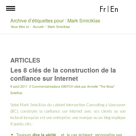
Fr
|
En
Archive d’étiquettes pour : Mark Smiciklas
Vous êtes ici :
Accueil
/
Mark Smiciklas
ARTICLES
Les 8 clés de la construction de la
confiance sur Internet
9 août 2011
0 Commentaires
dans
SWiTCH stick
par
Armelle "The Boss"
Solelhac
Selon
Mark Smiciklas
du cabinet
Intersection Consulting
à Vancouver
(BC), construire la confiance sur Internet avec ses clients ou son
lectorat lorsqu’on est une entreprise, une marque ou un blog implique
8 points clés :
Toujours
dire la vérité
… et, le cas échéant, reconnaître ses