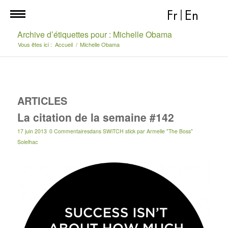
Fr
|
En
Archive d’étiquettes pour : Michelle Obama
Vous êtes ici :
Accueil
/
Michelle Obama
ARTICLES
La citation de la semaine #142
17 juin 2013
0 Commentaires
dans
SWiTCH stick
par
Armelle "The Boss"
Solelhac