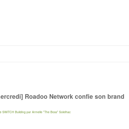
ercredi] Roadoo Network confie son brand
e SWiTCH Building
par
Armelle "The Boss" Solelhac