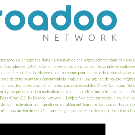
compagne les entreprises dans l’animation de challenges commerciaux et dans l
eurs. Avec plus de 1000 actions menées dans 35 pays pour le compte de centaine
, les acteurs de Roadoo Network sont reconnus pour leur expertise en motivation e
dispose de deux avantages concurrentiels majeurs : une agence de voyage intégrée
tractifs et désirables avec de nombreux partenaires solides (Apple, Samsung, Mont
 olympique et expert en motivation a rejoint la société et une offre spécifique a ét
EdgarCoach2.0 by Roadoo Network ». L’objectif de cette prestation : soutenir le
 de leur motivation pour améliorer durablement leurs performances. Parce qu
’est pas un don du ciel, c’est une énergie qui se crée, se développe, se cultive et s