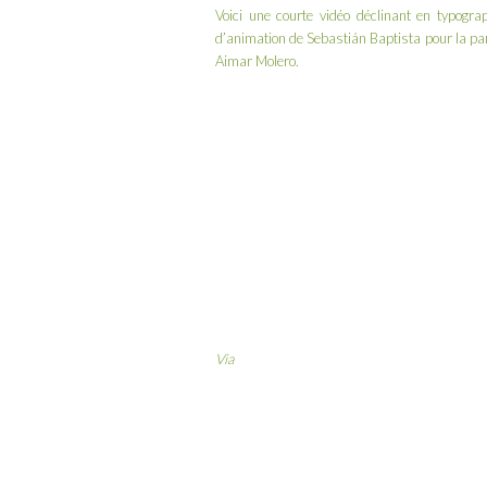
Voici une courte vidéo déclinant en typogra
d’animation de
Sebastián Baptista
pour la par
Aimar Molero.
Via