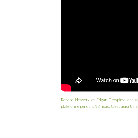
Roadoo Network et Edgar Grospiron ont ain
plateforme pendant 12 mois. C’est ainsi 87 ill