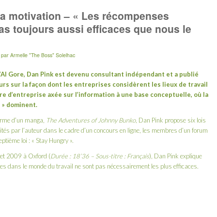
 la motivation – « Les récompenses
pas toujours aussi efficaces que nous le
par
Armelle "The Boss" Solelhac
’
Al Gore
,
Dan Pink
est devenu consultant indépendant et a publié
rs sur la façon dont les entreprises considèrent les lieux de travail
e d’entreprise axée sur l’information à une base conceptuelle, où la
e » dominent.
forme d’un manga,
The Adventures of Johnny Bunko
, Dan Pink propose six lois
nvités par l’auteur dans le cadre d’un concours en ligne, les membres d’un forum
ptième loi : « Stay Hungry ».
let 2009 à Oxford (
Durée : 18’36 – Sous-titre : Français
), Dan Pink explique
s dans le monde du travail ne sont pas nécessairement les plus efficaces.