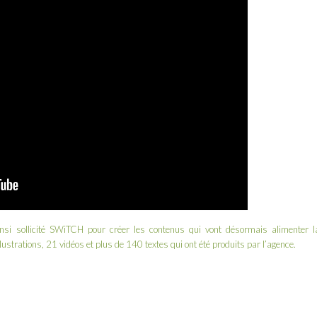
si sollicité SWiTCH pour créer les contenus qui vont désormais alimenter l
ustrations, 21 vidéos et plus de 140 textes qui ont été produits par l’agence.