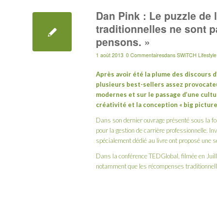
Dan Pink : Le puzzle de
traditionnelles ne sont 
pensons. »
1 août 2013
0 Commentaires
dans
SWiTCH Lifestyle
Après avoir été la plume des discours d
plusieurs best-sellers assez provocateu
modernes et sur le passage d’une cultur
créativité et la conception « big pictur
Dans son dernier ouvrage présenté sous la 
pour la gestion de carrière professionnelle. I
spécialement dédié au livre ont proposé une se
Dans la conférence TEDGlobal, filmée en Juil
notamment que les récompenses traditionnelle