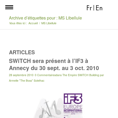
Fr
|
En
Archive d’étiquettes pour : MS Libellule
Vous êtes ici :
Accueil
/
MS Libellule
ARTICLES
SWiTCH sera présent à l’IF3 à
Annecy du 30 sept. au 3 oct. 2010
28 septembre 2010
0 Commentaires
dans
The Empire SWiTCH Building
par
Armelle "The Boss" Solelhac