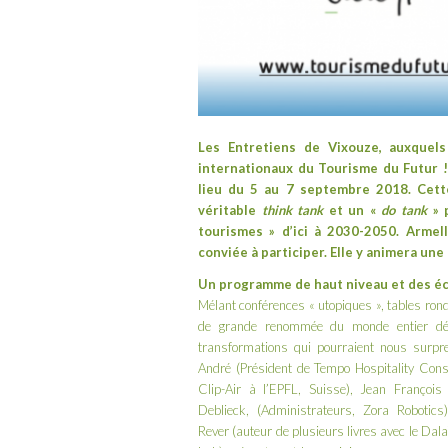
Les Entretiens de Vixouze, auxquel
internationaux du Tourisme du Futur
lieu du 5 au 7 septembre 2018. Cett
véritable
think tank
et un «
do tank
» p
tourismes » d’ici à 2030-2050. Arme
conviée à participer. Elle y animera u
Un programme de haut niveau et des é
Mélant conférences « utopiques », tables rond
de grande renommée du monde entier décr
transformations qui pourraient nous surpr
André (Président de Tempo Hospitality Cons
Clip-Air à l’EPFL, Suisse), Jean Franço
Deblieck, (Administrateurs, Zora Robotics)
Rever (auteur de plusieurs livres avec le D