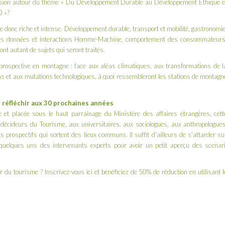
ssion autour du thème « Du Développement Durable au Développement Ethique e
0 »?
e donc riche et intense. Développement durable, transport et mobilité, gastronomie
des données et interactions Homme-Machine, comportement des consommateurs
nt autant de sujets qui seront traités.
prospective en montagne : face aux aléas climatiques, aux transformations de l
ons et aux mutations technologiques, à quoi ressembleront les stations de montagn
r réfléchir aux 30 prochaines années
 et placée sous le haut parrainage du Ministère des affaires étrangères, cett
décideurs du Tourisme, aux universitaires, aux sociologues, aux anthropologues
 prospectifs qui sortent des lieux communs. Il suffit d’ailleurs de s’attarder su
quelques uns des intervenants experts
pour avoir un petit aperçu des scenari
ur du tourisme ? Inscrivez-vous
ici
et bénéficiez de 50% de réduction en utilisant l