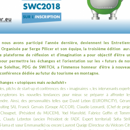
s
nous avons participé l’année dernière
, deviennent les
Entretien
!
Organisée par
Serge Pilicer
et son équipe, la troisième édition aur
e p
lateforme
de réflexion et d’imagination a pour
objectif d’être u
our permettre les échanges et l’orientation sur les « futurs de no
lle Solelhac, PDG de SWiTCH, a l’immense honneur d’être à nouvea
ne conférence dédiée au futur du tourisme en montagne.
changes « utopiques mais
no bullshit
»
es, pitchs de start-up et conférences des « imaginaires », les intervenants expert
ypterons les nouvelles tendances pour mieux se préparer à affronter le
endre. Ainsi, des personnalités telles que David Lebon (EUROPACITY), Gérar
ulting SA), Franck Gervais (Groupe ACCOR), Claudio Leonardi, (Chef de proje
is Chougnet, (Président du MUCEM), Yoel Mansfeld, Fabrice Goffin et Tomm
, Claudy Lebreton (ancien Président de l’ADF, Expert territorial) Sofia Stril
alaï-lama et sœur Emmanuelle) ou encore Laurent Queige (Directeur du Welcom Cit