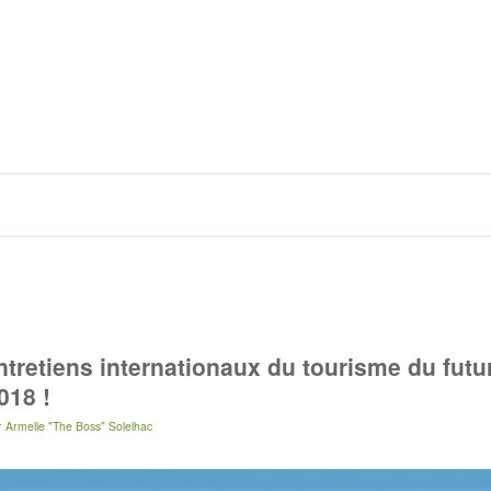
tretiens internationaux du tourisme du futu
018 !
r
Armelle "The Boss" Solelhac