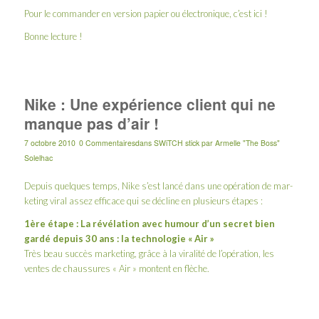
Pour le commander en version papier ou électronique, c’est
ici
!
Bonne lecture !
Nike : Une expérience client qui ne
manque pas d’air !
7 octobre 2010
0 Commentaires
dans
SWiTCH stick
par
Armelle "The Boss"
Solelhac
Depuis quelques temps, Nike s’est lancé dans une opé­ra­tion de mar­
keting viral assez effi­cace qui se décline en plu­sieurs étapes :
1ère
étape : La révélation avec humour d’un secret bien
gardé depuis 30 ans : la technologie « Air »
Très beau succès marketing, grâce à la viralité de l’opération, les
ventes de chaussures « Air » montent en flèche.