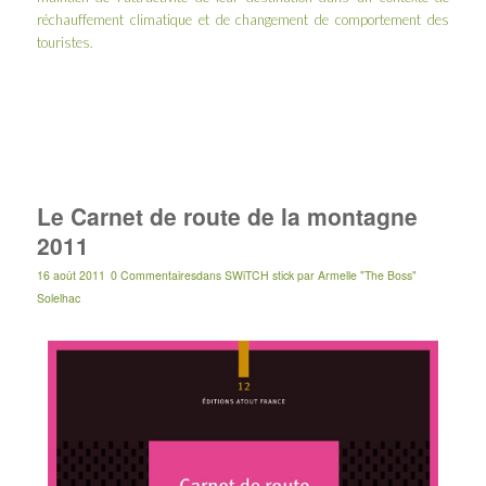
réchauffement climatique et de changement de comportement des
touristes.
Le Carnet de route de la montagne
2011
16 août 2011
0 Commentaires
dans
SWiTCH stick
par
Armelle "The Boss"
Solelhac