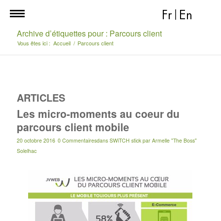
Fr
|
En
Archive d’étiquettes pour : Parcours client
Vous êtes ici :
Accueil
/
Parcours client
ARTICLES
Les micro-moments au coeur du
parcours client mobile
20 octobre 2016
0 Commentaires
dans
SWiTCH stick
par
Armelle "The Boss"
Solelhac