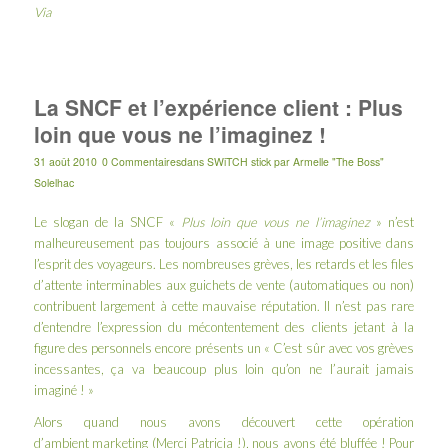
Via
La SNCF et l’expérience client : Plus
loin que vous ne l’imaginez !
31 août 2010
0 Commentaires
dans
SWiTCH stick
par
Armelle "The Boss"
Solelhac
Le slogan de la SNCF «
Plus loin que vous ne l’imaginez
» n’est
malheureusement pas toujours associé à une image positive dans
l’esprit des voyageurs. Les nombreuses grèves, les retards et les files
d’attente interminables aux guichets de vente (automatiques ou non)
contribuent largement à cette mauvaise réputation. Il n’est pas rare
d’entendre l’expression du mécontentement des clients jetant à la
figure des personnels encore présents un « C’est sûr avec vos grèves
incessantes, ça va beaucoup plus loin qu’on ne l’aurait jamais
imaginé ! »
Alors quand nous avons découvert cette opération
d’ambient marketing (Merci
Patricia
!), nous avons été bluffée ! Pour