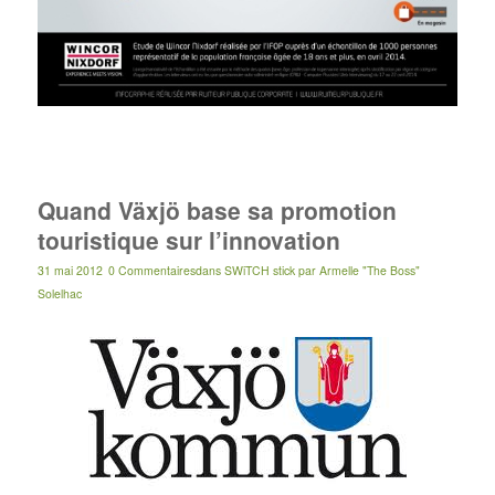
Quand Växjö base sa promotion
touristique sur l’innovation
31 mai 2012
0 Commentaires
dans
SWiTCH stick
par
Armelle "The Boss"
Solelhac