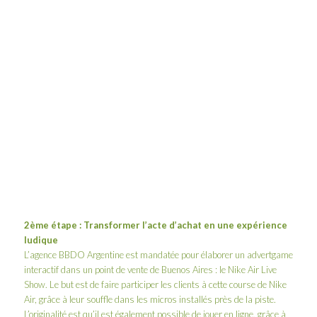
2ème étape : Transformer l’acte d’achat en une expérience
ludique
L’agence BBDO Argentine est mandatée pour élabo­rer un advert­game
interactif dans un point de vente de Buenos Aires : le Nike Air Live
Show. Le but est de faire par­ti­ci­per les clients à cette course de Nike
Air, grâce à leur souffle dans les micros ins­tal­lés près de la piste.
L’originalité est qu’il est égale­ment pos­sible de jouer en ligne, grâce à