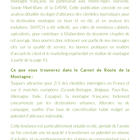
montagne française, en partenariat avec
Rhône-Alpes Tourisme
,
Savoie Mont-Blanc
et la
DATAR
. Cette publication consiste en une
analyse détaillée du degré d’attirance des clientèles touristiques pour
la destination montagne en hiver et en été, et en analyse les
évolutions. SWiTCH a été sollicité, aux côtés de nombreux cabinets
spécialisés, pour contribuer à l’élaboration du deuxième chapitre de
cet ouvrage. Vous pourrez donc retrouver une partie de nos messages
clés sur la qualité de service, les bonnes pratiques en matière
d’accueil du client et le marketing expérientiel en station de montagne
à partir de la page 45.
Ce que vous trouverez dans le Carnet de Route de la
Montagne :
Toujours attractive pour 2/3 des clientèles interrogées en France et
sur 6 marchés européens (Grande-Bretagne, Belgique, Pays-Bas,
Allemagne, Italie, Espagne), la montagne française, fortement
concurrencée par les destinations urbaines, littorales ou de
campagne, souffre d’un taux de concrétisation faible malgré un
potentiel d’attirance indéniable.
Cette tendance est particulièrement notable en été, période de l’année
où l’on constate une incapacité à transformer un potentiel en volume
d’activités, et un positionnement des stations ne correspondant pas à