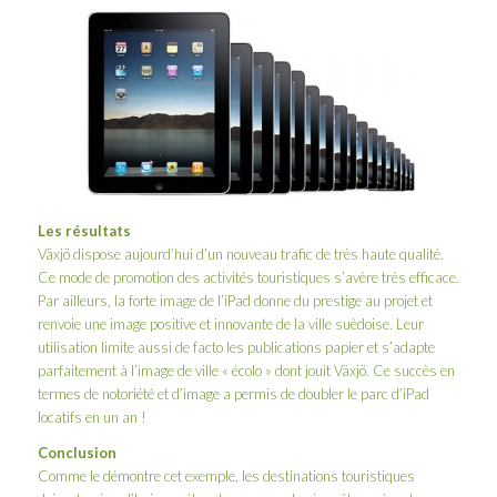
Les résultats
Växjö dispose aujourd’hui d’un nouveau trafic de très haute qualité.
Ce mode de promotion des activités touristiques s’avère très efficace.
Par ailleurs, la forte image de l’iPad donne du prestige au projet et
renvoie une image positive et innovante de la ville suèdoise. Leur
utilisation limite aussi de facto les publications papier et s’adapte
parfaitement à l’image de ville « écolo » dont jouit Växjö. Ce succès en
termes de notoriété et d’image a permis de doubler le parc d’iPad
locatifs en un an !
Conclusion
Comme le démontre cet exemple, les destinations touristiques