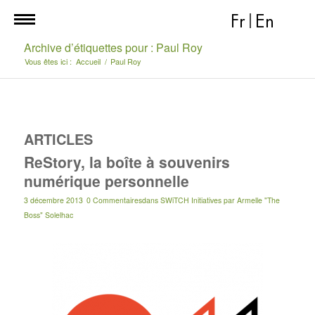
Fr
|
En
Archive d’étiquettes pour : Paul Roy
Vous êtes ici :
Accueil
/
Paul Roy
ARTICLES
ReStory, la boîte à souvenirs
numérique personnelle
3 décembre 2013
0 Commentaires
dans
SWiTCH Initiatives
par
Armelle "The
Boss" Solelhac