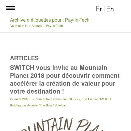
Fr
|
En
Archive d’étiquettes pour : Pay-in-Tech
Vous êtes ici :
Accueil
/
Pay-in-Tech
ARTICLES
SWiTCH vous invite au Mountain
Planet 2018 pour découvrir comment
accélérer la création de valeur pour
votre destination !
27 mars 2018
0 Commentaires
dans
SWiTCH stick
,
The Empire SWiTCH
Building
par
Armelle "The Boss" Solelhac