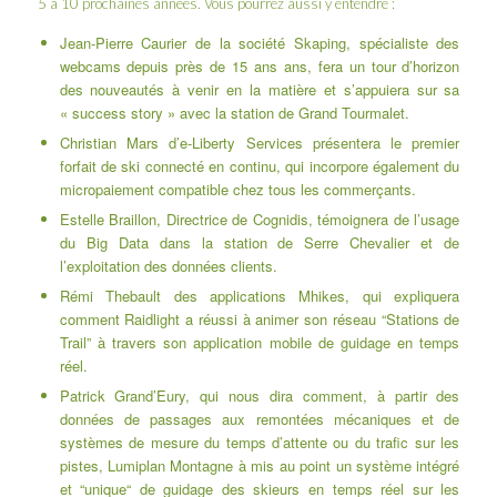
5 à 10 prochaines années. Vous pourrez aussi y entendre :
Jean-Pierre Caurier
de la société
Skaping
, spécialiste des
webcams depuis près de 15 ans ans, fera un tour d’horizon
des nouveautés à venir en la matière et s’appuiera sur sa
« success story » avec la station de Grand Tourmalet.
Christian Mars d’
e-Liberty Services
présentera le premier
forfait de ski connecté en continu, qui incorpore également du
micropaiement compatible chez tous les commerçants.
Estelle Braillon
, Directrice de
Cognidis
, témoignera de l’usage
du Big Data
dans la station de Serre Chevalier et de
l’exploitation des données clients.
Rémi Thebault des
applications Mhikes
, qui expliquera
comment Raidlight a réussi à animer son réseau “Stations de
Trail” à travers son application mobile de guidage en temps
réel.
Patrick Grand’Eury
, qui nous dira comment, à partir des
données de passages aux remontées mécaniques et de
systèmes de mesure du temps d’attente ou du trafic sur les
pistes,
Lumiplan Montagne
à mis au point un système intégré
et “unique“ de guidage des skieurs en temps réel sur les