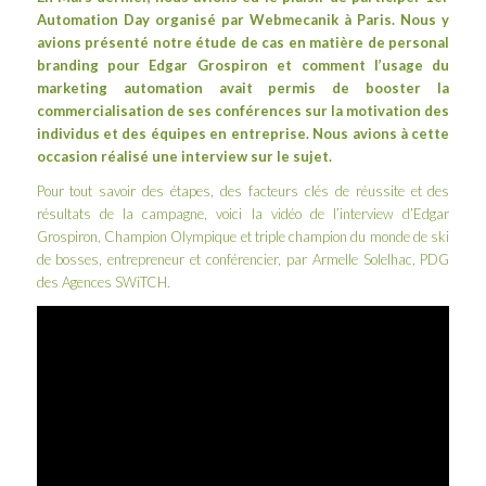
Automation Day
organisé par
Webmecanik
à Paris. Nous y
avions présenté notre étude de cas en matière de
personal
branding pour Edgar Grospiron
et comment l’usage du
marketing automation
avait permis de booster la
commercialisation de ses conférences sur la motivation des
individus et des équipes en entreprise. Nous avions à cette
occasion réalisé une interview sur le sujet.
Pour tout savoir des étapes, des facteurs clés de réussite et des
résultats de la campagne, voici la vidéo de l’interview d’Edgar
Grospiron, Champion Olympique et triple champion du monde de ski
de bosses, entrepreneur et conférencier, par Armelle Solelhac, PDG
des Agences SWiTCH.