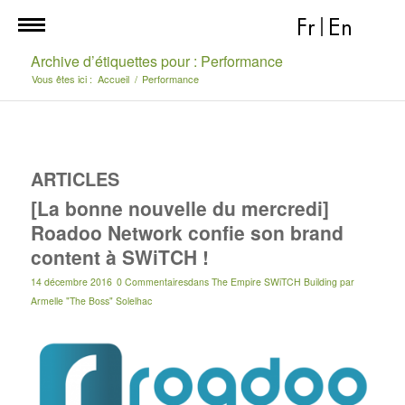
Fr
|
En
Archive d’étiquettes pour : Performance
Vous êtes ici :
Accueil
/
Performance
ARTICLES
[La bonne nouvelle du mercredi]
Roadoo Network confie son brand
content à SWiTCH !
14 décembre 2016
0 Commentaires
dans
The Empire SWiTCH Building
par
Armelle "The Boss" Solelhac