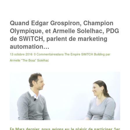
Quand Edgar Grospiron, Champion
Olympique, et Armelle Solelhac, PDG
de SWiTCH, parlent de marketing
automation…
13 octobre 2016
0 Commentaires
dans
The Empire SWiTCH Building
par
Armelle "The Boss" Solelhac
En Mars dernier, nous avions eu le plaisir de participer
1er