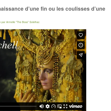
 naissance d’une fin ou les coulisses d’une
o
e
par
Armelle "The Boss" Solelhac