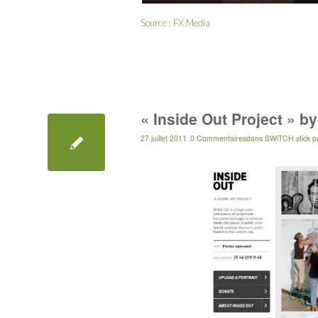
Source :
FX Media
« Inside Out Project » b
27 juillet 2011
0 Commentaires
dans
SWiTCH stick
p