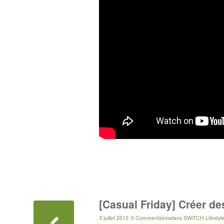
[Casual Friday] Créer de
3 juillet 2015
0 Commentaires
dans
SWiTCH Lifestyl