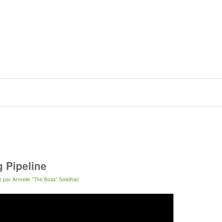
g Pipeline
e
par
Armelle "The Boss" Solelhac