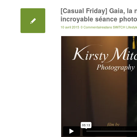
[Casual Friday] Gaia, la
incroyable séance phot
10 avril 2015
0 Commentaires
dans
SWiTCH Lifestyl