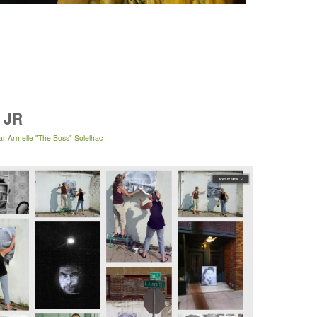
y JR
ar
Armelle "The Boss" Solelhac