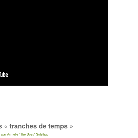
s « tranches de temps »
e
par
Armelle "The Boss" Solelhac