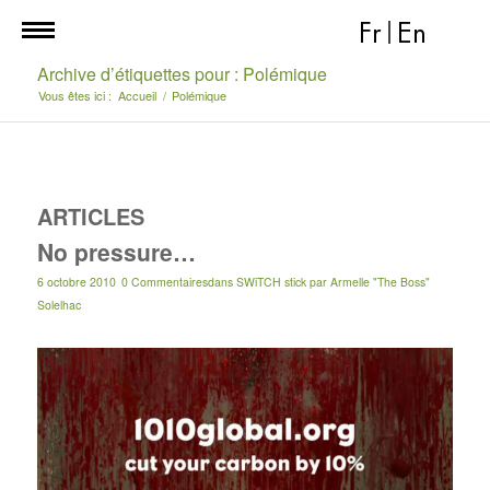
Fr
|
En
Archive d’étiquettes pour : Polémique
Vous êtes ici :
Accueil
/
Polémique
ARTICLES
No pressure…
6 octobre 2010
0 Commentaires
dans
SWiTCH stick
par
Armelle "The Boss"
Solelhac