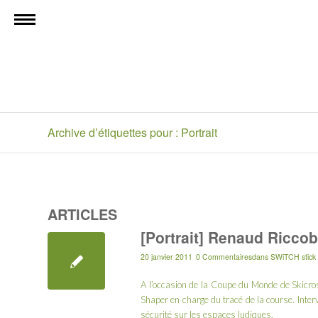
Archive d’étiquettes pour : Portrait
ARTICLES
[Portrait] Renaud Ricco
20 janvier 2011
0 Commentaires
dans
SWiTCH stick
A l’occasion de la
Coupe du Monde de Skicross
Shaper en charge du tracé de la course. Inter
sécurité sur les espaces ludiques.