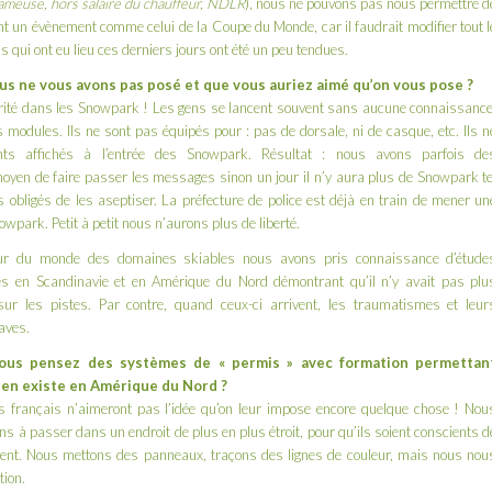
meuse, hors salaire du chauffeur, NDLR
), nous ne pouvons pas nous permettre d
t un évènement comme celui de la Coupe du Monde, car il faudrait modifier tout l
s qui ont eu lieu ces derniers jours ont été un peu tendues.
us ne vous avons pas posé et que vous auriez aimé qu’on vous pose ?
urité dans les Snowpark ! Les gens se lancent souvent sans aucune connaissance
 modules. Ils ne sont pas équipés pour : pas de dorsale, ni de casque, etc. Ils n
ts affichés à l’entrée des Snowpark. Résultat : nous avons parfois de
oyen de faire passer les messages sinon un jour il n’y aura plus de Snowpark te
obligés de les aseptiser. La préfecture de police est déjà en train de mener un
wpark. Petit à petit nous n’aurons plus de liberté.
ur du monde des domaines skiables
nous avons pris connaissance d’étude
s en Scandinavie et en Amérique du Nord démontrant qu’il n’y avait pas plu
ur les pistes. Par contre, quand ceux-ci arrivent, les traumatismes et leur
aves.
ous pensez des systèmes de « permis » avec formation permettan
 en existe en Amérique du Nord ?
es français n’aimeront pas l’idée qu’on leur impose encore quelque chose ! Nou
ns à passer dans un endroit de plus en plus étroit, pour qu’ils soient conscients d
ouvent. Nous mettons des panneaux, traçons des lignes de couleur, mais nous nou
tion.