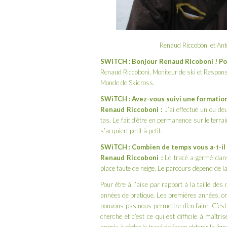
Renaud Riccoboni et An
SWiTCH : Bonjour Renaud Ricoboni ! Po
Renaud Riccoboni, Moniteur de ski et Respons
Monde de Skicross.
SWiTCH : Avez-vous suivi une formation
Renaud Riccoboni :
J’ai effectué un ou d
tas. Le fait d’être en permanence sur le terr
s’acquiert petit à petit.
SWiTCH : Combien de temps vous a-t-il 
Renaud Riccoboni :
Le tracé a germé dans
place faute de neige. Le parcours dépend de la n
Pour être à l’aise par rapport à la taille des
années de pratique. Les premières années, o
pouvons pas nous permettre d’en faire. C’est 
cherche et c’est ce qui est difficile à maîtris