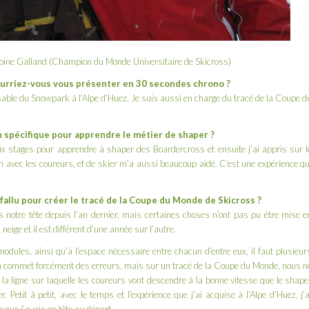
toine Galland (Champion du Monde Universitaire de Skicross)
urriez-vous vous présenter en 30 secondes chrono ?
able du Snowpark à l’Alpe d’Huez. Je suis aussi en charge du tracé de la Coupe d
 spécifique pour apprendre le métier de shaper ?
eux stages pour apprendre à shaper des Boardercross et ensuite j’ai appris sur l
ain avec les coureurs, et de skier m’a aussi beaucoup aidé. C’est une expérience qu
fallu pour créer le tracé de la Coupe du Monde de Skicross ?
 notre tête depuis l’an dernier, mais certaines choses n’ont pas pu être mise e
eige et il est différent d’une année sur l’autre.
 modules, ainsi qu’à l’espace nécessaire entre chacun d’entre eux, il faut plusieur
n commet forcément des erreurs, mais sur un tracé de la Coupe du Monde, nous n
la ligne sur laquelle les coureurs vont descendre à la bonne vitesse que le shape
er. Petit à petit, avec le temps et l’expérience que j’ai acquise à l’Alpe d’Huez, j’a