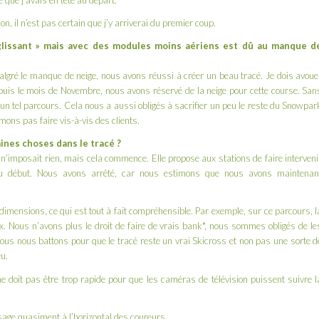
ne que j’avais en tête au départ.
on, il n’est pas certain que j’y arriverai du premier coup.
glissant » mais avec des modules moins aériens est dû au manque d
algré le manque de neige, nous avons réussi à créer un beau tracé. Je dois avoue
puis le mois de Novembre, nous avons réservé de la neige pour cette course. San
é un tel parcours. Cela nous a aussi obligés à sacrifier un peu le reste du Snowpar
ons pas faire vis-à-vis des clients.
ines choses dans le tracé ?
 n’imposait rien, mais cela commence. Elle propose aux stations de faire interveni
u début. Nous avons arrêté, car nous estimons que nous avons maintenan
imensions, ce qui est tout à fait compréhensible. Par exemple, sur ce parcours, l
ux. Nous n’avons plus le droit de faire de vrais bank*, nous sommes obligés de le
Nous nous battons pour que le tracé reste un vrai Skicross et non pas une sorte d
u.
 ne doit pas être trop rapide pour que les caméras de télévision puissent suivre l
sage quasiment à l’horizontal des coureurs.