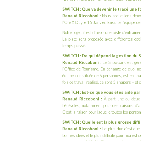
SWiTCH : Que va devenir le tracé une f
Renaud Riccoboni :
Nous accueillons deux
l’Ofé X Day le 15 Janvier. Ensuite, l’équipe d
Notre objectif est d’avoir une piste d’entraîn
La piste sera proposée avec différentes optio
temps passé.
SWiTCH : De qui dépend la gestion du 
Renaud Riccoboni :
Le Snowpark est géré 
l’Office de Tourisme. En échange de quoi n
équipe, constituée de 5 personnes, est en ch
fois ce travail réalisé, ce sont 3 shapers – et
SWiTCH : Est-ce que vous êtes aidé par 
Renaud Riccoboni :
À part une ou deux
bénévoles, notamment pour des raisons d’as
C’est la raison pour laquelle toutes les perso
SWiTCH : Quelle est la plus grosse diffi
Renaud Riccoboni :
Le plus dur c’est que
bonnes idées et le plus difficile pour moi est