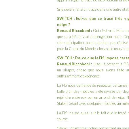
appris à régler le tracé de façon obtenir la lig
Si je devais faire un tracé dans une autre stati
SWiTCH : Est-ce que ce tracé très « 
neige ?
Renaud Riccoboni :
Oui c’est vrai. Mais m
que ça a été un vrai challenge pour nous. De
cette anticipation, nous n’aurions pas réalis
pour la Coupe du Monde, chose que nous n’aim
SWiTCH : Est-ce que la FIS impose certa
Renaud Riccoboni :
Jusqu’à présent la FIS
un shaper, chose que nous avons faite a
suffisamment d’expérience.
La FIS nous demande de respecter certaines d
taille d’un des modules a été divisée par de
rejoindre entre eux par un arrondi de neige. 
Slalom Géant avec quelques modules au milie
La FIS insiste aussi sur le fait que le tracé
course.
*Bank : Virage très incliné permettant un pas