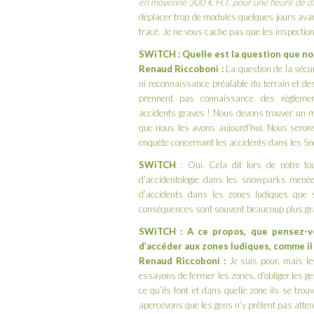
en moyenne 300 € H.T. pour une heure de da
déplacer trop de modules quelques jours avan
tracé. Je ne vous cache pas que les inspection
SWiTCH : Quelle est la question que no
Renaud Riccoboni :
La question de la séc
ni reconnaissance préalable du terrain et des
prennent pas connaissance des règlemen
accidents graves ! Nous devons trouver un m
que nous les avons aujourd’hui. Nous serons 
enquête concernant les accidents dans les Sno
SWiTCH
: Oui. Cela dit lors de notre
to
d’accidentologie dans les snowparks menée
d’accidents dans les zones ludiques que s
conséquences sont souvent beaucoup plus gr
SWiTCH : A ce propos, que pensez-v
d’accéder aux zones ludiques, comme il
Renaud Riccoboni :
Je suis pour, mais l
essayons de fermer les zones, d’obliger les ge
ce qu’ils font et dans quelle zone ils se tr
apercevons que les gens n’y prêtent pas atten