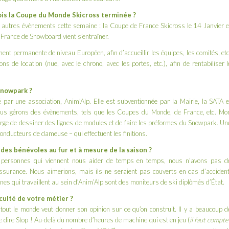
ois la Coupe du Monde Skicross terminée ?
 autres évènements cette semaine : la Coupe de France Skicross le 14 Janvier e
e France de Snowboard vient s’entraîner.
ement permanente de niveau Européen, afin d’accueillir les équipes, les comités, etc
ns de location (nue, avec le chrono, avec les portes, etc.), afin de rentabiliser l
Snowpark ?
par une association, Anim’Alp. Elle est subventionnée par la Mairie, la SATA e
ous gérons des évènements, tels que les Coupes du Monde, de France, etc. Mo
arge de dessiner des lignes de modules et de faire les préformes du Snowpark. Un
 conducteurs de dameuse – qui effectuent les finitions.
des bénévoles au fur et à mesure de la saison ?
 personnes qui viennent nous aider de temps en temps, nous n’avons pas d
surance. Nous aimerions, mais ils ne seraient pas couverts en cas d’accident
nnes qui travaillent au sein d’Anim’Alp sont des moniteurs de ski diplômés d’État.
culté de votre métier ?
 tout le monde veut donner son opinion sur ce qu’on construit. Il y a beaucoup d
 de dire Stop ! Au-delà du nombre d’heures de machine qui est en jeu (
il faut compte