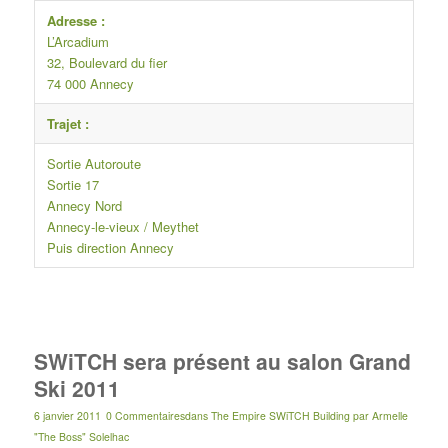
Adresse :
L’Arcadium
32, Boulevard du fier
74 000 Annecy
Trajet :
Sortie Autoroute
Sortie 17
Annecy Nord
Annecy-le-vieux / Meythet
Puis direction Annecy
SWiTCH sera présent au salon Grand
Ski 2011
6 janvier 2011
0 Commentaires
dans
The Empire SWiTCH Building
par
Armelle
"The Boss" Solelhac