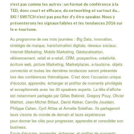
n’est pas comme les autres : un format de conférence à la
TED, donc court et efficace, du networking et surtout du…
SKI ! SWiTCH n’est pas peu fier d’y être speaker. Nous y
présenterons les signaux faibles et les tendances 2016 sur
le e-tourisme.
Au programme de ces trois journées : Big Data, innovation,
stratégie de marque, transformation digitale, réseaux sociaux,
Internet Marketing, Mobile Marketing, Géolocalisation,
référencement, retail et e-retail, CRM, prospective, créativité,
écriture web, picture Marketing, Marketplaces, e-tourisme, objets
connectés et toutes les dernières tendances seront présentés
lors des conférences thématiques. C’est donc l’occasion unique
d’écouter, apprendre, échanger et profiter de moments privilégiés
et exceptionnels avec les 30 speakers experts. La tête d’affiche
est notamment partagée par Gilles Babinet, Gregory Pouy, Olivier
Mathiot, Jean-Michel Billaut, David Abiker, Camille Jourdain,
Philippe Cahen, Cyril Attias et Armelle Solelhac. Ils partageront
leurs visions du monde de demain et leurs expériences
pour donner les clés pour progresser, apprendre et consolider son
business.
Envie d’écouter, apprendre, échanger, et profiter de moments