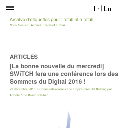
Fr
|
En
Archive d’étiquettes pour : retail et e-retail
Vous êtes ici :
Accueil
/
retail et e-retail
ARTICLES
[La bonne nouvelle du mercredi]
SWiTCH fera une conférence lors des
Sommets du Digital 2016 !
23 décembre 2015
0 Commentaires
dans
The Empire SWiTCH Building
par
Armelle "The Boss" Solelhac